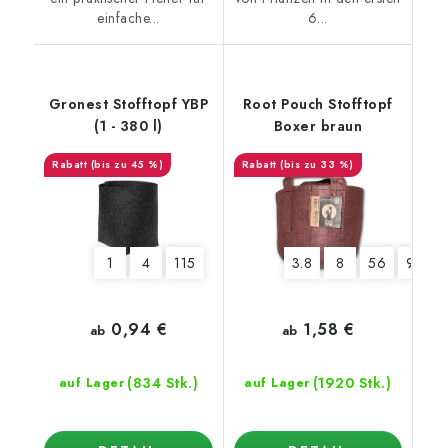
einfache...
6...
Gronest Stofftopf YBP
Root Pouch Stofftopf
(1 - 380 l)
Boxer braun
(bis zu 45 %)
(bis zu 33 %)
1
4
115
3.8
8
56
95
0,94 €
1,58 €
ab
ab
(834 Stk.)
(1920 Stk.)
auf Lager
auf Lager