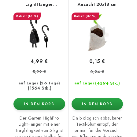
LightHanger
Anzucht 20x18 cm
Aufhängesystem,
(16 %)
(37 %)
Traglast 5 kg
4,99 €
0,15 €
5,99 €
0,24 €
(4394 Stk.)
auf Lager (2-5 Tage)
auf Lager
(1564 Stk.)
IN DEN KORB
IN DEN KORB
Der Garten HighPro
Ein biologisch abbaubarer
LightHanger mit einer
Textil-Blumentopf, der
Tragfähigkeit von 5 kg ist
primär für die Vorzucht
ein praktischer Helfer für
von Pflanzen in den ersten