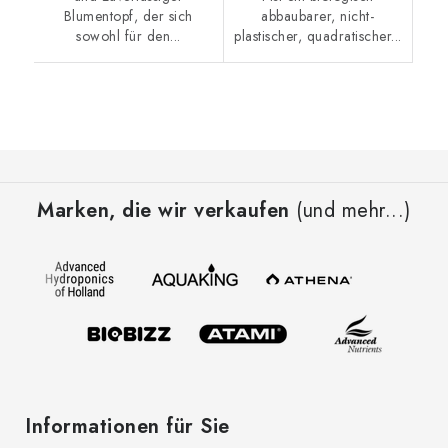
Blumentopf, der sich
abbaubarer, nicht-
sowohl für den...
plastischer, quadratischer...
F
u
Marken, die wir verkaufen
(und mehr...)
ß
z
e
i
l
e
Informationen für Sie