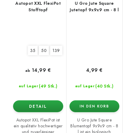
Autopot XXL FlexiPot
U Gro Jute Square
Stofftopf
Jutetopf 9x9x9 cm - 8 l
35
50
139
14,99 €
4,99 €
ab
(49 Stk.)
(40 Stk.)
auf Lager
auf Lager
DETAIL
IN DEN KORB
Autopot XXL FlexiPot ist
U Gro Jute Square
ein qualitativ hochwertiger
Blumentopf 9x9x9 cm - 8
und zuverlässiger
l ist ein biologisch