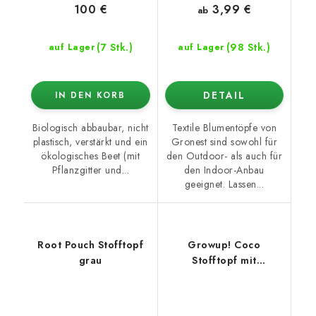
3,99 €
100 €
ab
(7 Stk.)
(98 Stk.)
auf Lager
auf Lager
DETAIL
IN DEN KORB
Biologisch abbaubar, nicht
Textile Blumentöpfe von
plastisch, verstärkt und ein
Gronest sind sowohl für
ökologisches Beet (mit
den Outdoor- als auch für
Pflanzgitter und...
den Indoor-Anbau
geeignet. Lassen...
Root Pouch Stofftopf
Growup! Coco
grau
Stofftopf mit
dehydriertem Kokos