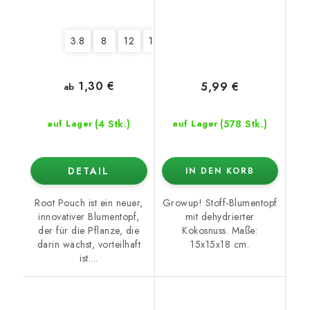
3.8
8
12
16
22
1,30 €
5,99 €
ab
(4 Stk.)
(578 Stk.)
auf Lager
auf Lager
DETAIL
IN DEN KORB
Root Pouch ist ein neuer,
Growup! Stoff-Blumentopf
innovativer Blumentopf,
mit dehydrierter
der für die Pflanze, die
Kokosnuss. Maße:
darin wächst, vorteilhaft
15x15x18 cm.
ist....