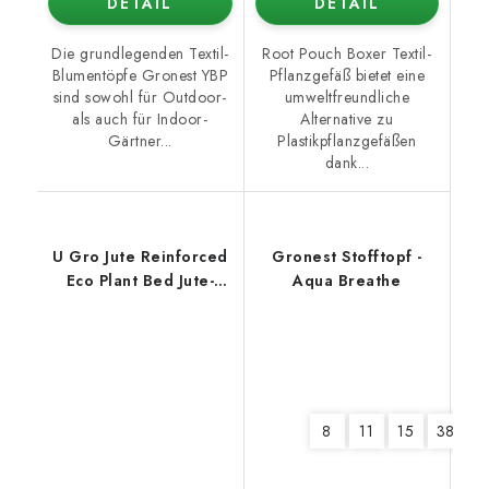
DETAIL
DETAIL
Die grundlegenden Textil-
Root Pouch Boxer Textil-
Blumentöpfe Gronest YBP
Pflanzgefäß bietet eine
sind sowohl für Outdoor-
umweltfreundliche
als auch für Indoor-
Alternative zu
Gärtner...
Plastikpflanzgefäßen
dank...
U Gro Jute Reinforced
Gronest Stofftopf -
Eco Plant Bed Jute-
Aqua Breathe
Pflanzbeet 93x93x30
cm - 250 l
8
11
15
380