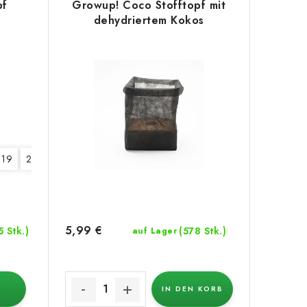
pf
Growup! Coco Stofftopf mit
dehydriertem Kokos
19
26
38
57
76
95
115
5,99 €
5 Stk.)
(578 Stk.)
auf Lager
IN DEN KORB