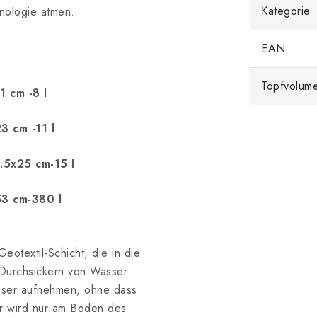
Kategorie
nologie atmen.
EAN
Topfvolume
 cm -8 l
 cm -11 l
.5x25 cm-15 l
3 cm-380 l
eotextil-Schicht, die in die
 Durchsickern von Wasser
sser aufnehmen, ohne dass
r wird nur am Boden des