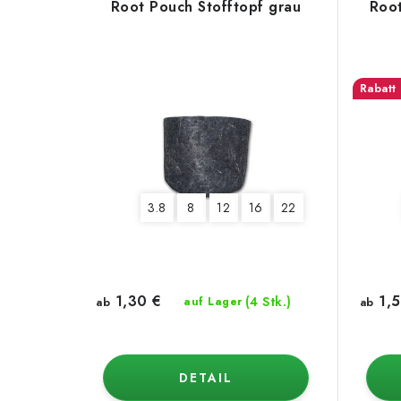
Root Pouch Stofftopf grau
Root
3.8
8
12
16
22
1,30 €
1,5
(4 Stk.)
ab
auf Lager
ab
DETAIL