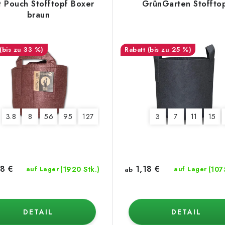
 Pouch Stofftopf Boxer
GrünGarten Stoffto
braun
(bis zu 33 %)
(bis zu 25 %)
3.8
8
56
95
127
3
7
11
15
8 €
1,18 €
(1920 Stk.)
(107
auf Lager
ab
auf Lager
DETAIL
DETAIL