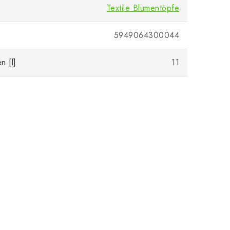
Textile Blumentöpfe
5949064300044
n [l]
11