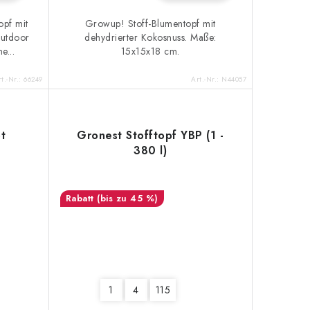
opf mit
Growup! Stoff-Blumentopf mit
outdoor
dehydrierter Kokosnuss. Maße:
e...
15x15x18 cm.
t.-Nr.:
66249
Art.-Nr.:
N44057
t
Gronest Stofftopf YBP (1 -
380 l)
(bis zu 45 %)
1
4
115