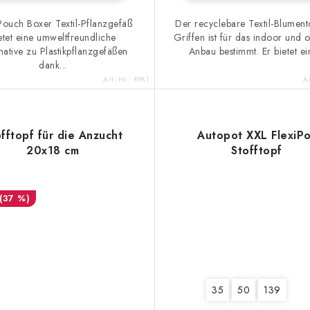
Pouch Boxer Textil-Pflanzgefäß
Der recyclebare Textil-Blument
etet eine umweltfreundliche
Griffen ist für das indoor und 
native zu Plastikpflanzgefäßen
Anbau bestimmt. Er bietet ein
dank...
Art.-Nr.:
RPA1
Ar
fftopf für die Anzucht
Autopot XXL FlexiPo
20x18 cm
Stofftopf
(37 %)
35
50
139