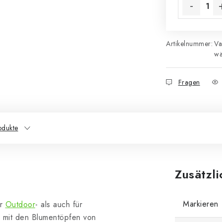
Artikelnummer:
Va
wä
Fragen
odukte
Zusätzl
Markieren
ür
Outdoor
- als auch für
n mit den Blumentöpfen von