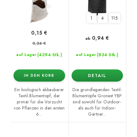
1
4
115
0,15 €
0,94 €
ab
0,24 €
(4394 Stk.)
(834 Stk.)
auf Lager
auf Lager
DETAIL
IN DEN KORB
Ein biologisch abbaubarer
Die grundlegenden Textil-
Textil-Blumentopf, der
Blumentöpfe Gronest YBP
primär für die Vorzucht
sind sowohl für Outdoor-
von Pflanzen in den ersten
als auch für Indoor-
6...
Gärtner...