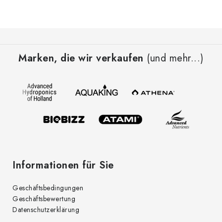
F
u
Marken, die wir verkaufen
(und mehr...)
ß
z
e
i
l
e
Informationen für Sie
Geschäftsbedingungen
Geschäftsbewertung
Datenschutzerklärung