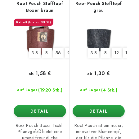
Root Pouch Stofftopf
Root Pouch Stofftopf
Boxer braun
grau
(bis zu 33 %)
3.8
8
56
95
127
3.8
8
12
16
1,58 €
1,30 €
ab
ab
(1920 Stk.)
(4 Stk.)
auf Lager
auf Lager
DETAIL
DETAIL
Root Pouch Boxer Textil-
Root Pouch ist ein neuer,
Pflanzgefäß bietet eine
innovativer Blumentopf,
umweltfreundliche
der für die Pflanze, die