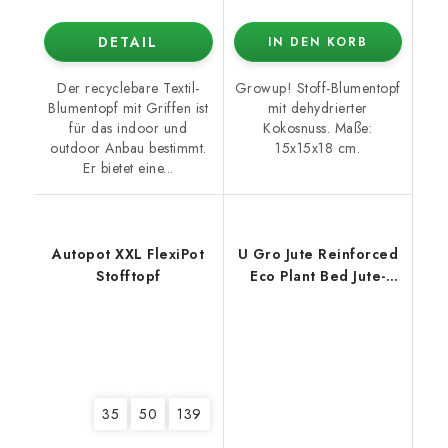
DETAIL
IN DEN KORB
Der recyclebare Textil-
Growup! Stoff-Blumentopf
Blumentopf mit Griffen ist
mit dehydrierter
für das indoor und
Kokosnuss. Maße:
outdoor Anbau bestimmt.
15x15x18 cm.
Er bietet eine...
Autopot XXL FlexiPot
U Gro Jute Reinforced
Stofftopf
Eco Plant Bed Jute-
Pflanzbeet 93x93x30
cm - 250 l
35
50
139