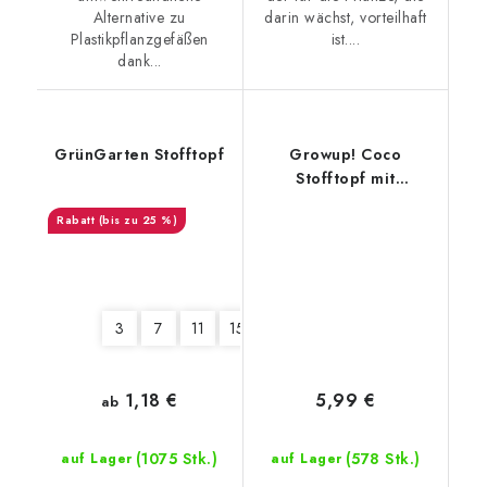
Alternative zu
darin wächst, vorteilhaft
Plastikpflanzgefäßen
ist....
dank...
GrünGarten Stofftopf
Growup! Coco
Stofftopf mit
dehydriertem Kokos
(bis zu 25 %)
3
7
11
15
19
26
38
57
76
95
1,18 €
5,99 €
ab
(1075 Stk.)
(578 Stk.)
auf Lager
auf Lager