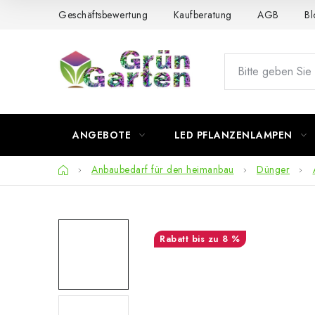
Zum
Geschäftsbewertung
Kaufberatung
AGB
Bl
Inhalt
springen
ANGEBOTE
LED PFLANZENLAMPEN
Startseite
Anbaubedarf für den heimanbau
Dünger
bis zu 8 %