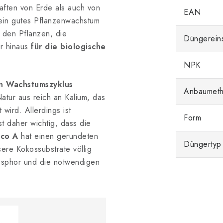
aften von Erde als auch von
EAN
 ein gutes Pflanzenwachstum
t den Pflanzen, die
Düngerein
r hinaus
für die biologische
NPK
n Wachstumszyklus
Anbaumet
atur aus reich an Kalium, das
wird. Allerdings ist
Form
t daher wichtig, dass die
co A
hat einen gerundeten
Düngertyp
sere Kokossubstrate völlig
osphor und die notwendigen