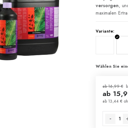
versorgen
, un
maximalen Ertr
Variante:
Wählen Sie ein
ab 16,99 €
b
ab
15,9
ab
13,44 €
oh
Verkaufsprei