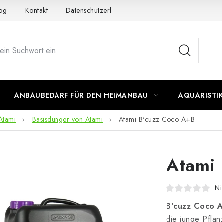
og
Kontakt
Datenschutzerklärung
Impressum
ANBAUBEDARF FÜR DEN HEIMANBAU
AQUARISTI
Atami
Basisdünger von Atami
Atami B'cuzz Coco A+B
Atami
Ni
B'cuzz Coco 
die junge Pflan