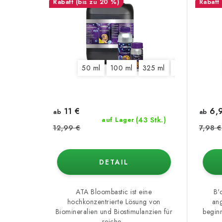
(bis zu 20 %)
50 ml
100 ml
325 ml
1250 ml
5,5
11 €
6,
ab
ab
(43 Stk.)
auf Lager
12,99 €
7,98 €
DETAIL
ATA Bloombastic ist eine
B'
hochkonzentrierte Lösung von
an
Biomineralien und Biostimulanzien für
beginn
reiche...