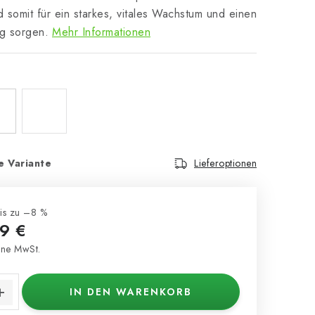
d somit für ein starkes, vitales Wachstum und einen
ag sorgen.
Mehr Informationen
e Variante
Lieferoptionen
is zu –8 %
9 €
ne MwSt.
s:
IN DEN WARENKORB