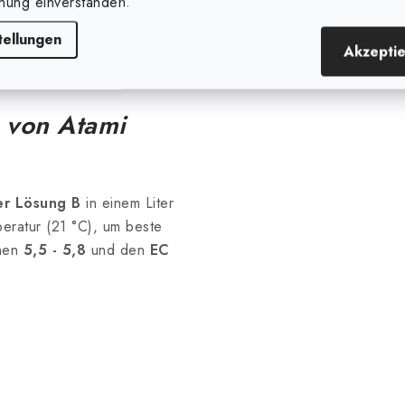
nung einverstanden.
tellungen
Akzepti
 von Atami
der Lösung B
in einem Liter
ratur (21 °C), um beste
hen
5,5 - 5,8
und den
EC