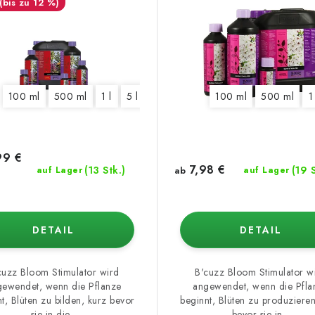
(bis zu 12 %)
 l
100 ml
10 l
500 ml
1 l
5 l
100 ml
500 ml
1
99 €
7,98 €
(13 Stk.)
(19 S
auf Lager
ab
auf Lager
DETAIL
DETAIL
cuzz Bloom Stimulator wird
B'cuzz Bloom Stimulator w
gewendet, wenn die Pflanze
angewendet, wenn die Pfla
t, Blüten zu bilden, kurz bevor
beginnt, Blüten zu produzieren
sie in die...
bevor sie in...