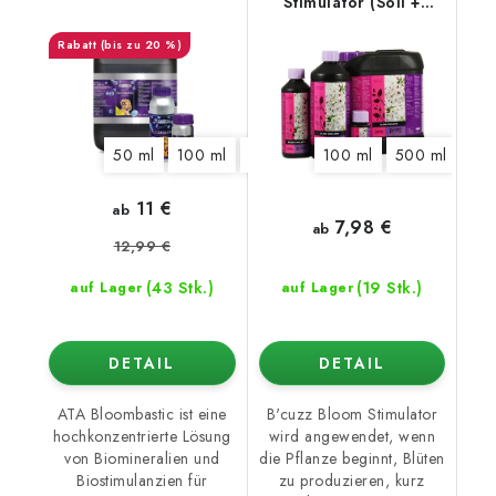
Stimulator (Soil +
Hydro)
(bis zu 20 %)
50 ml
100 ml
325 ml
1250 ml
100 ml
500 ml
5,5 l
10 l
1 l
11 €
ab
7,98 €
ab
12,99 €
(43 Stk.)
(19 Stk.)
auf Lager
auf Lager
DETAIL
DETAIL
ATA Bloombastic ist eine
B'cuzz Bloom Stimulator
hochkonzentrierte Lösung
wird angewendet, wenn
von Biomineralien und
die Pflanze beginnt, Blüten
Biostimulanzien für
zu produzieren, kurz