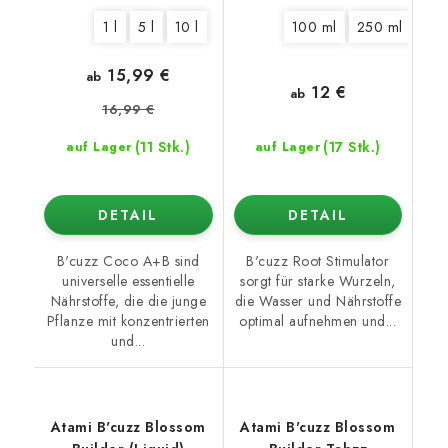
1 l
5 l
10 l
100 ml
250 ml
500
15,99 €
ab
12 €
ab
16,99 €
(11 Stk.)
(17 Stk.)
auf Lager
auf Lager
DETAIL
DETAIL
B'cuzz Coco A+B sind
B'cuzz Root Stimulator
universelle essentielle
sorgt für starke Wurzeln,
Nährstoffe, die die junge
die Wasser und Nährstoffe
Pflanze mit konzentrierten
optimal aufnehmen und...
und...
Atami B'cuzz Blossom
Atami B'cuzz Blossom