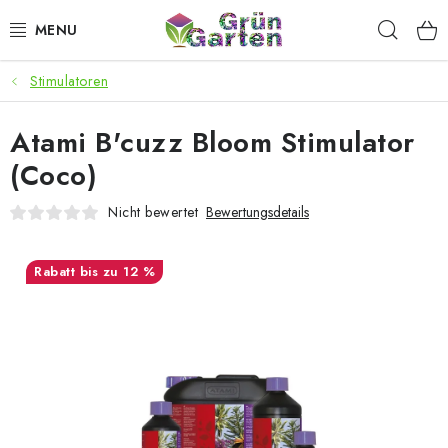
Zum
Such
Inhalt
springen
Stimulatoren
ANGEBOTE
Atami B'cuzz Bloom Stimulator
LED PFLANZENLAMPEN
(Coco)
ANBAUBEDARF FÜR DEN HEIMANBAU
Nicht bewertet
Bewertungsdetails
AQUARISTIK
bis zu 12 %
MICROGREENS
SMARTER GARTEN
Geschäftsbewertung
Kaufberatung
AGB
Blog
Kontakt
Datenschutzerklärung
Impressum