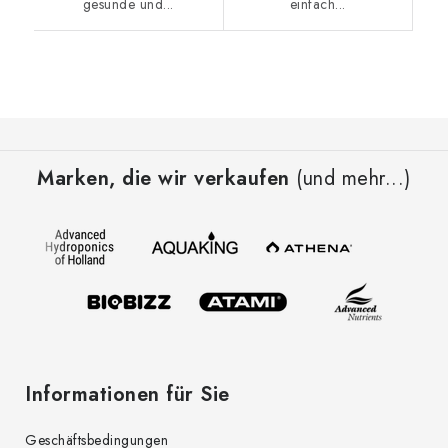
gesunde und...
einfach...
F
u
Marken, die wir verkaufen
(und mehr...)
ß
z
e
i
l
e
Informationen für Sie
Geschäftsbedingungen