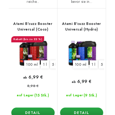
reiche...
bevor sie in...
Atami B'cuzz Booster
Atami B'cuzz Booster
Universal (Coco)
Universal (Hydro)
(bis zu 22 %)
100 ml
1 l
5 l
100 ml
1 l
5 l
6,99 €
ab
6,99 €
ab
8,98 €
(15 Stk.)
(9 Stk.)
auf Lager
auf Lager
DETAIL
DETAIL