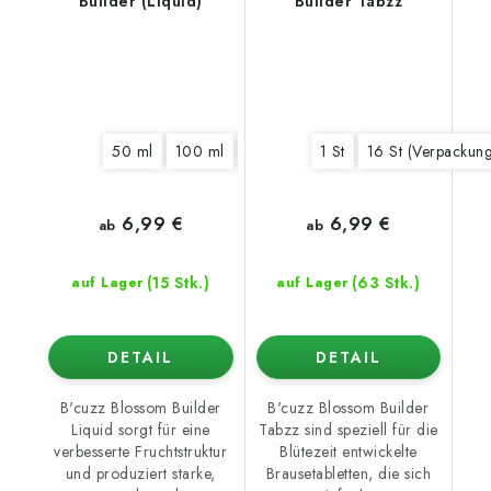
Builder (Liquid)
Builder Tabzz
50 ml
100 ml
250 ml
1 l
1 St
5 l
16 St (Verpackung
6,99 €
6,99 €
ab
ab
(15 Stk.)
(63 Stk.)
auf Lager
auf Lager
DETAIL
DETAIL
B'cuzz Blossom Builder
B'cuzz Blossom Builder
Liquid sorgt für eine
Tabzz sind speziell für die
verbesserte Fruchtstruktur
Blütezeit entwickelte
und produziert starke,
Brausetabletten, die sich