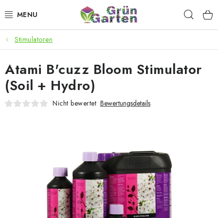
Zum
Such
Inhalt
springen
Stimulatoren
ANGEBOTE
Atami B'cuzz Bloom Stimulator
LED PFLANZENLAMPEN
(Soil + Hydro)
ANBAUBEDARF FÜR DEN HEIMANBAU
Nicht bewertet
Bewertungsdetails
AQUARISTIK
MICROGREENS
SMARTER GARTEN
Geschäftsbewertung
Kaufberatung
AGB
Blog
Kontakt
Datenschutzerklärung
Impressum