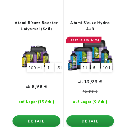
Atami B'cuzz Booster
Atami B'cuzz Hydro
Universal (Soil)
A+B
(bis zu 17 %)
100 ml
1 l
5 l
1 l
5 l
10 l
13,99 €
ab
8,98 €
ab
16,99 €
(15 Stk.)
(9 Stk.)
auf Lager
auf Lager
DETAIL
DETAIL