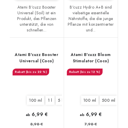
Atami B'cuzz Booster
B'cuzz Hydro A+B sind
Universal (Soil) ist ein
vielseitige essentielle
Produkt, das Pflanzen
Nährstoffe, die die junge
unterstützt, die von
Pflanze mit konzentrierter
schnellen...
und...
Atami B'cuzz Booster
Atami B'cuzz Bloom
Universal (Coco)
Stimulator (Coco)
(bis zu 22 %)
(bis zu 12 %)
100 ml
1 l
5 l
100 ml
500 ml
1 l
6,99 €
6,99 €
ab
ab
8,98 €
7,98 €