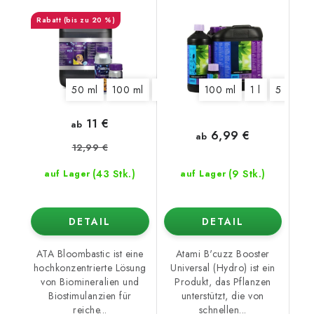
(bis zu 20 %)
50 ml
100 ml
325 ml
1250 ml
100 ml
1 l
5,5 l
5 l
10 l
11 €
ab
6,99 €
ab
12,99 €
(43 Stk.)
(9 Stk.)
auf Lager
auf Lager
DETAIL
DETAIL
ATA Bloombastic ist eine
Atami B'cuzz Booster
hochkonzentrierte Lösung
Universal (Hydro) ist ein
von Biomineralien und
Produkt, das Pflanzen
Biostimulanzien für
unterstützt, die von
reiche...
schnellen...