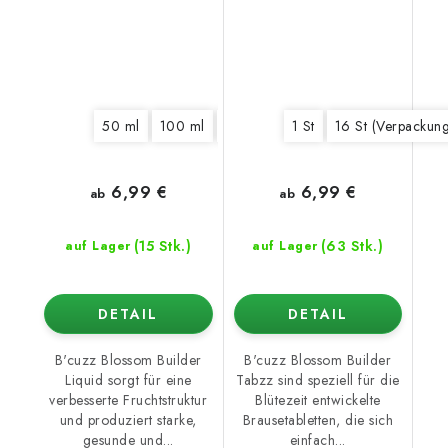
50 ml
100 ml
250 ml
1 l
1 St
5 l
16 St (Verpackung
6,99 €
6,99 €
ab
ab
(15 Stk.)
(63 Stk.)
auf Lager
auf Lager
DETAIL
DETAIL
B'cuzz Blossom Builder
B'cuzz Blossom Builder
Liquid sorgt für eine
Tabzz sind speziell für die
verbesserte Fruchtstruktur
Blütezeit entwickelte
und produziert starke,
Brausetabletten, die sich
gesunde und...
einfach...