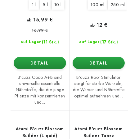
1 l
5 l
10 l
100 ml
250 ml
500
15,99 €
ab
12 €
ab
16,99 €
(11 Stk.)
(17 Stk.)
auf Lager
auf Lager
DETAIL
DETAIL
B'cuzz Coco A+B sind
B'cuzz Root Stimulator
universelle essentielle
sorgt für starke Wurzeln,
Nährstoffe, die die junge
die Wasser und Nährstoffe
Pflanze mit konzentrierten
optimal aufnehmen und...
und...
Atami B'cuzz Blossom
Atami B'cuzz Blossom
Builder (Liquid)
Builder Tabzz