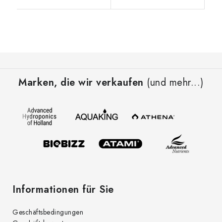
F
u
Marken, die wir verkaufen
(und mehr...)
ß
z
e
i
l
e
Informationen für Sie
Geschäftsbedingungen