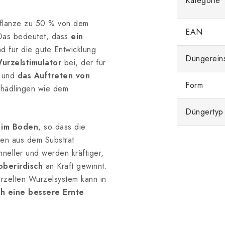
Kategorie
 Pflanze zu 50 % von dem
EAN
 Das bedeutet, dass
ein
 für die gute Entwicklung
Düngerein
urzelstimulator
bei, der für
 und
das Auftreten von
Form
chädlingen wie dem
Düngertyp
 im Boden
, so dass die
gen aus dem Substrat
neller und werden kräftiger,
oberirdisch
an Kraft gewinnt.
urzelten Wurzelsystem kann in
ch eine bessere Ernte