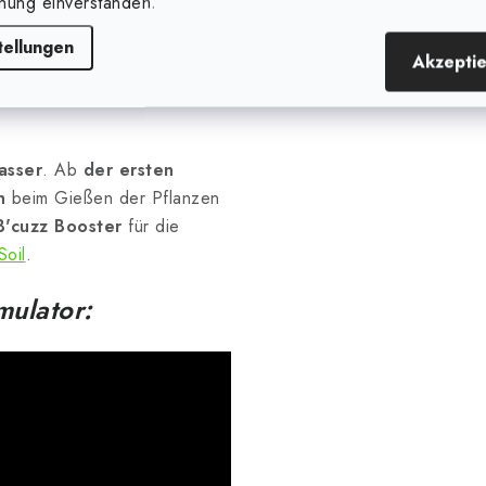
nung einverstanden.
uf die Bedürfnisse der
den.
tellungen
Akzepti
Atami B'cuzz Root
asser
. Ab
der ersten
h
beim Gießen der Pflanzen
B'cuzz Booster
für die
Soil
.
mulator: