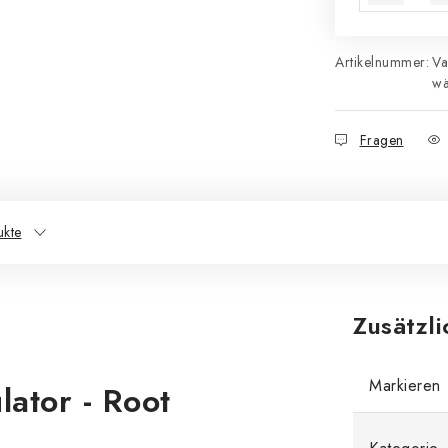
Artikelnummer:
Va
wä
Fragen
ukte
Zusätzl
Markieren
lator - Root