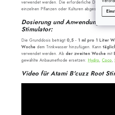
Verord
verwendet werden. Die erforderliche Dosis kann a
einzelnen Pflanzen oder Kulturen abgestimmt wer
Eins
Dosierung und Anwendung von 
Stimulator:
Die Grunddosis beträgt
0,5 - 1 ml pro 1 Liter W
Woche
dem Trinkwasser hinzufügen. Kann
täglic
verwendet werden. Ab
der zweiten Woche
mit
gewählte Anbaumethode ersetzen:
Hydro
,
Coco
,
Video für Atami B'cuzz Root Sti