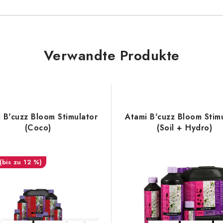
Verwandte Produkte
 B'cuzz Bloom Stimulator
Atami B'cuzz Bloom Stim
(Coco)
(Soil + Hydro)
(bis zu 12 %)