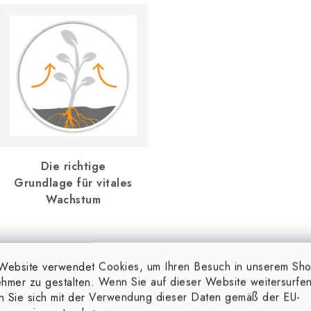
Die richtige
Grundlage für vitales
Wachstum
Website verwendet Cookies, um Ihren Besuch in unserem Sh
rtoffeln und Süßkartoffeln.
hmer zu gestalten. Wenn Sie auf dieser Website weitersurfen
en Sie sich mit der Verwendung dieser Daten gemäß der EU-
santhemen, Tulpen, Muscari)