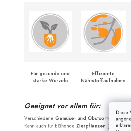
Für gesunde und
Effiziente
starke Wurzeln
Nährstoffaufnahme
Geeignet vor allem für:
Diese 
Verschiedene
Gemüse- und Obstsorten
, wie Ka
angene
erklär
Kann auch für blühende
Zierpflanzen
(z. B. Chry