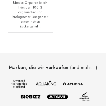
Biotabs Orgatrex ist ein
flüssiger, 100 %
organischer und
biologischer Dünger mit
einem hohen
Zuckergehalt...
F
u
Marken, die wir verkaufen
(und mehr...)
ß
z
e
i
l
e