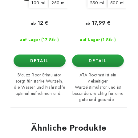
100 ml
250 ml
500 ml
250 ml
1 l
5 l
500 ml
1 l
12 €
17,99 €
ab
ab
(17 Stk.)
(1 Stk.)
auf Lager
auf Lager
DETAIL
DETAIL
B'cuzz Root Stimulator
ATA Rootfast ist ein
sorgt für starke Wurzeln,
vielseitiger
die Wasser und Nährstoffe
Wurzelstimulator und ist
optimal aufnehmen und...
besonders wichtig für eine
gute und gesunde...
Ähnliche Produkte