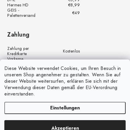
Hermes HD
€8,99
GEIS -
€49
Palettenversand
Zahlung
Zahlung per
Kostenlos
Kreditkarte
Vorkasse
Kostenlos
(Banküberweisung)
Diese Website verwendet Cookies, um Ihren Besuch in
Zahlung per PayPal
Kostenlos
unserem Shop angenehmer zu gestalten. Wenn Sie auf
Nachnahme
€4,00
dieser Website weitersurfen, erklären Sie sich mit der
Verwendung dieser Daten gemäß der EU-Verordnung
einverstanden.
Einstellungen
Copyright 2026
GrünGarten.de
. Alle Rechte vorbehalten.
Cookie-
Akzeptieren
Einstellungen ändern