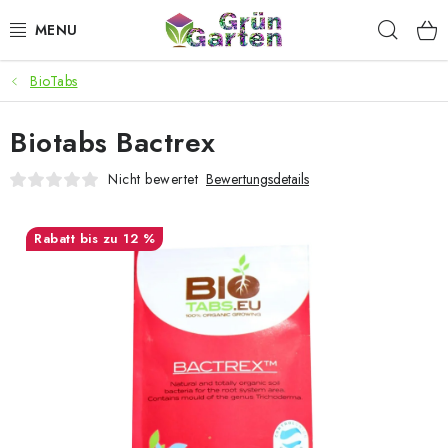
Zum
Such
Inhalt
springen
BioTabs
ANGEBOTE
Biotabs Bactrex
LED PFLANZENLAMPEN
Nicht bewertet
Bewertungsdetails
ANBAUBEDARF FÜR DEN HEIMANBAU
bis zu 12 %
AQUARISTIK
MICROGREENS
SMARTER GARTEN
Geschäftsbewertung
Kaufberatung
AGB
Blog
Kontakt
Datenschutzerklärung
Impressum