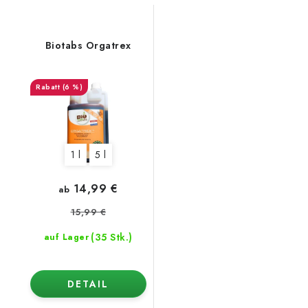
Biotabs Orgatrex
(6 %)
1 l
5 l
14,99 €
ab
15,99 €
(35 Stk.)
auf Lager
DETAIL