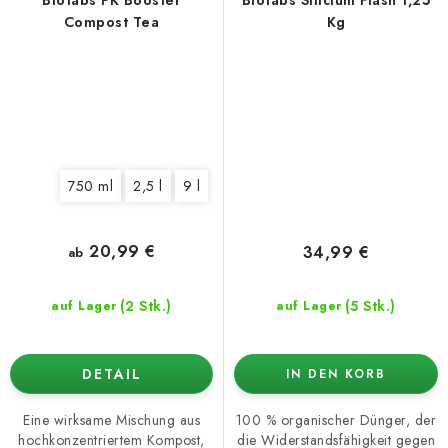
Biotabs PK Booster
Biotabs Silicium Flash 1,25
Compost Tea
Kg
750 ml
2,5 l
9 l
20,99 €
34,99 €
ab
(2 Stk.)
(5 Stk.)
auf Lager
auf Lager
DETAIL
IN DEN KORB
Eine wirksame Mischung aus
100 % organischer Dünger, der
hochkonzentriertem Kompost,
die Widerstandsfähigkeit gegen