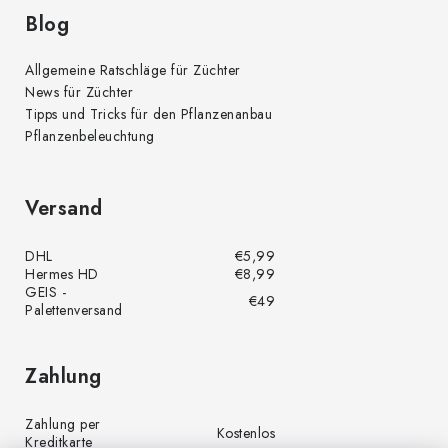
e
Blog
Allgemeine Ratschläge für Züchter
News für Züchter
Tipps und Tricks für den Pflanzenanbau
Pflanzenbeleuchtung
Versand
DHL
€5,99
Hermes HD
€8,99
GEIS -
€49
Palettenversand
Zahlung
Zahlung per
Kostenlos
Kreditkarte