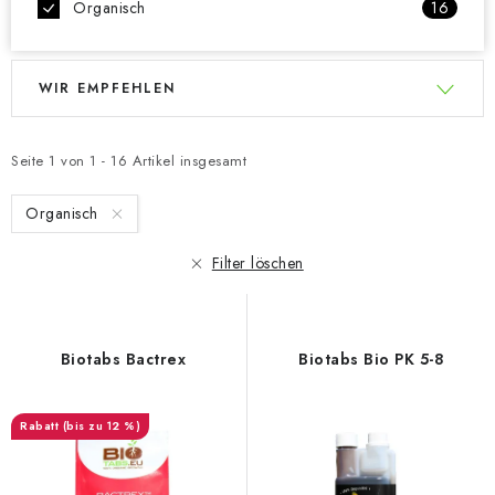
Organisch
16
L
P
WIR EMPFEHLEN
i
r
s
o
t
d
Seite
1
von
1
-
16
Artikel insgesamt
e
u
Organisch
d
k
e
t
Filter löschen
r
s
P
o
r
r
Biotabs Bactrex
Biotabs Bio PK 5-8
o
t
d
i
(bis zu 12 %)
u
e
k
r