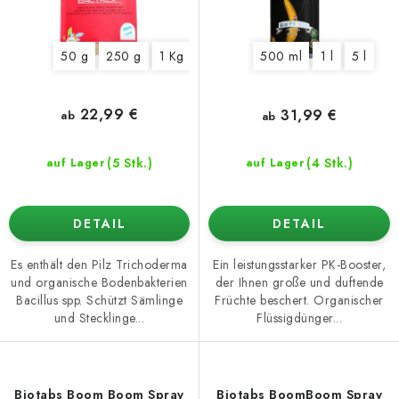
t
u
e
n
g
50 g
250 g
1 Kg
500 ml
1 l
5 l
22,99 €
31,99 €
ab
ab
(5 Stk.)
(4 Stk.)
auf Lager
auf Lager
DETAIL
DETAIL
Es enthält den Pilz Trichoderma
Ein leistungsstarker PK-Booster,
und organische Bodenbakterien
der Ihnen große und duftende
Bacillus spp. Schützt Sämlinge
Früchte beschert. Organischer
und Stecklinge...
Flüssigdünger...
Biotabs Boom Boom Spray
Biotabs BoomBoom Spray