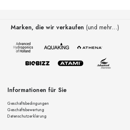
u
e
F
r
u
e
Marken, die wir verkaufen
(und mehr...)
ß
l
z
e
e
m
i
e
l
n
t
e
e
d
Informationen für Sie
e
r
Geschäftsbedingungen
L
Geschäftsbewertung
i
Datenschutzerklärung
s
t