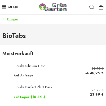
Zum
Such
Inhalt
springen
Dünger
ANGEBOTE
LED PFLANZENLAMPEN
BioTabs
ANBAUBEDARF FÜR DEN HEIMANBAU
Meistverkauft
AQUARISTIK
Biotabs Silicium Flash
30,99 €
MICROGREENS
30,99 €
ab
Auf Anfrage
SMARTER GARTEN
Biotabs Perfect Plant Pack
28,99 €
23,99 €
Geschäftsbewertung
Kaufberatung
AGB
Blog
(16 Stk.)
auf Lager
Kontakt
Datenschutzerklärung
Impressum