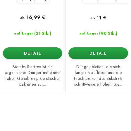
16,99 €
11 €
ab
ab
(21 Stk.)
(90 Stk.)
auf Lager
auf Lager
DETAIL
DETAIL
Biotabs Startrex ist ein
Düngetabletten, die sich
organischer Dünger mit einem
langsam auflösen und die
hohen Gehalt an probiotischen
Fruchtbarkeit des Substrats
Bakterien zur...
schrittweise erhöhen. Sie...
S
t
e