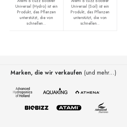
Atami B'cuzz Booster
Atami B'cuzz Booster
Universal (Hydro) ist ein
Universal (Soil) ist ein
Produkt, das Pflanzen
Produkt, das Pflanzen
unterstützt, die von
unterstützt, die von
schnellen...
schnellen...
F
u
Marken, die wir verkaufen
(und mehr...)
ß
z
e
i
l
e