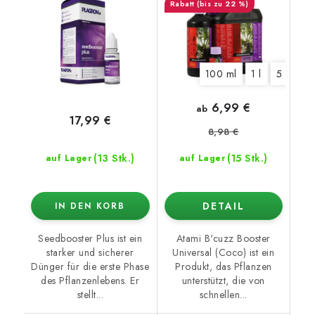
(bis zu 22 %)
100 ml
1 l
5 l
6,99 €
ab
17,99 €
8,98 €
(13 Stk.)
(15 Stk.)
auf Lager
auf Lager
DETAIL
IN DEN KORB
Seedbooster Plus ist ein
Atami B'cuzz Booster
starker und sicherer
Universal (Coco) ist ein
Dünger für die erste Phase
Produkt, das Pflanzen
des Pflanzenlebens. Er
unterstützt, die von
stellt...
schnellen...