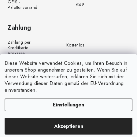
GEIS -
€49
Palettenversand
Zahlung
Zahlung per
Kostenlos
Kreditkarte
Vorkasse
Kostenlos
(Banküberweisung)
Diese Website verwendet Cookies, um Ihren Besuch in
Zahlung per PayPal
Kostenlos
unserem Shop angenehmer zu gestalten. Wenn Sie auf
Nachnahme
€4,00
dieser Website weitersurfen, erklären Sie sich mit der
Verwendung dieser Daten gemäß der EU-Verordnung
einverstanden.
Einstellungen
Copyright 2026
GrünGarten.de
. Alle Rechte vorbehalten.
Cookie-
Akzeptieren
Einstellungen ändern
Erstellt von Shoptet