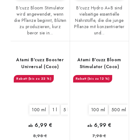
B'cuzz Bloom Stimulator
B'cuzz Hydro A+B sind
wird angewendet, wenn
vielseitige essentielle
die Pflanze beginnt, Blüten
Nährstoffe, die die junge
zu produzieren, kurz
Pflanze mit konzentrierter
bevor sie in...
und...
Atami B'cuzz Booster
Atami B'cuzz Bloom
Universal (Coco)
Stimulator (Coco)
(bis zu 22 %)
(bis zu 12 %)
100 ml
1 l
5 l
100 ml
500 ml
1 l
6,99 €
6,99 €
ab
ab
8,98 €
7,98 €