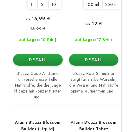
1 l
5 l
10 l
100 ml
250 ml
500
15,99 €
ab
12 €
ab
16,99 €
(10 Stk.)
(17 Stk.)
auf Lager
auf Lager
DETAIL
DETAIL
B'cuzz Coco A+B sind
B'cuzz Root Stimulator
universelle essentielle
sorgt für starke Wurzeln,
Nährstoffe, die die junge
die Wasser und Nährstoffe
Pflanze mit konzentrierten
optimal aufnehmen und...
und...
Atami B'cuzz Blossom
Atami B'cuzz Blossom
Builder (Liquid)
Builder Tabzz