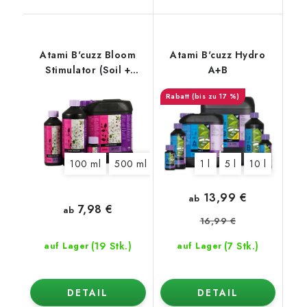
Atami B'cuzz Bloom
Atami B'cuzz Hydro
Stimulator (Soil +
A+B
Hydro)
(bis zu 17 %)
100 ml
500 ml
1 l
5 l
1 l
5 l
10 l
13,99 €
ab
7,98 €
ab
16,99 €
(19 Stk.)
(7 Stk.)
auf Lager
auf Lager
DETAIL
DETAIL