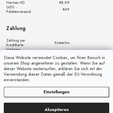
Hermes HD
€8,99
GEIS -
€49
Palettenversand
Zahlung
Zahlung per
Kostenlos
Kreditkarte
Vorkasse
Kostenlos
(Banküberweisung)
Diese Website verwendet Cookies, um Ihren Besuch in
Zahlung per PayPal
Kostenlos
unserem Shop angenehmer zu gestalten. Wenn Sie auf
Nachnahme
€4,00
dieser Website weitersurfen, erklären Sie sich mit der
Verwendung dieser Daten gemäß der EU-Verordnung
einverstanden.
Einstellungen
Copyright 2026
GrünGarten.de
. Alle Rechte vorbehalten.
Cookie-
Akzeptieren
Einstellungen ändern