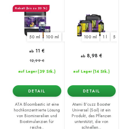
(bis zu 20 %)
50 ml
100 ml
325 ml
1250 ml
100 ml
1 l
5,5 l
5 l
10 l
11 €
ab
8,98 €
ab
12,99 €
(39 Stk.)
(14 Stk.)
auf Lager
auf Lager
DETAIL
DETAIL
ATA Bloombastic ist eine
Atami B'cuzz Booster
hochkonzentrierte Lösung
Universal (Soil) ist ein
von Biomineralien und
Produkt, das Pflanzen
Biostimulanzien für
unterstützt, die von
reiche...
schnellen...