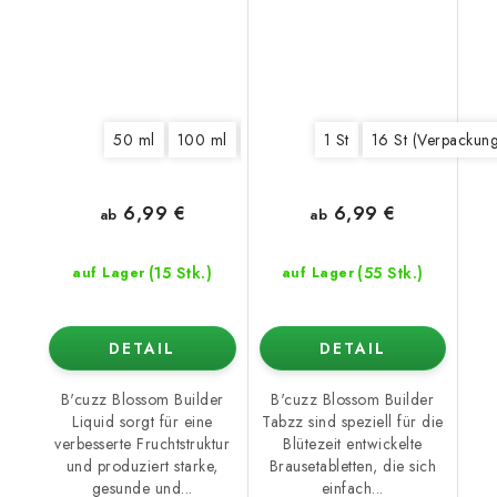
50 ml
100 ml
250 ml
1 l
1 St
5 l
16 St (Verpackung
6,99 €
6,99 €
ab
ab
(15 Stk.)
(55 Stk.)
auf Lager
auf Lager
DETAIL
DETAIL
B'cuzz Blossom Builder
B'cuzz Blossom Builder
Liquid sorgt für eine
Tabzz sind speziell für die
verbesserte Fruchtstruktur
Blütezeit entwickelte
und produziert starke,
Brausetabletten, die sich
gesunde und...
einfach...