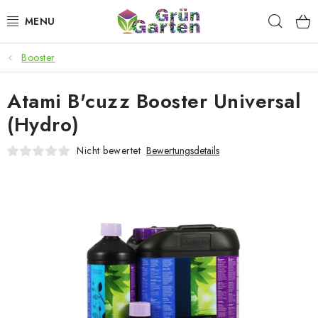
Zum
Such
Inhalt
springen
Booster
ANGEBOTE
Atami B'cuzz Booster Universal
LED PFLANZENLAMPEN
(Hydro)
ANBAUBEDARF FÜR DEN HEIMANBAU
Nicht bewertet
Bewertungsdetails
AQUARISTIK
MICROGREENS
SMARTER GARTEN
Geschäftsbewertung
Kaufberatung
AGB
Blog
Kontakt
Datenschutzerklärung
Impressum