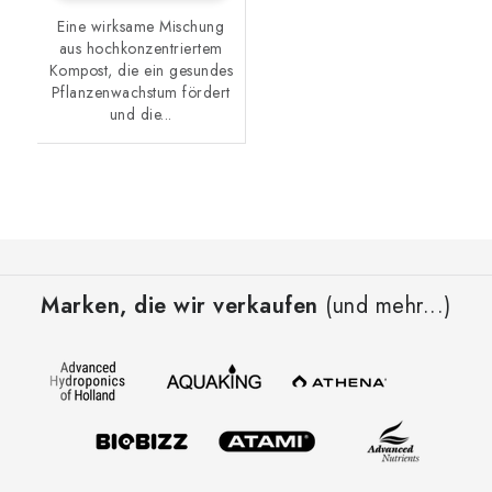
Eine wirksame Mischung
aus hochkonzentriertem
Kompost, die ein gesundes
Pflanzenwachstum fördert
und die...
F
u
Marken, die wir verkaufen
(und mehr...)
ß
z
e
i
l
e