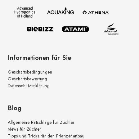
z
e
i
l
e
Informationen für Sie
Geschäftsbedingungen
Geschäftsbewertung
Datenschutzerklärung
Blog
Allgemeine Ratschläge für Züchter
News für Züchter
Tipps und Tricks für den Pflanzenanbau