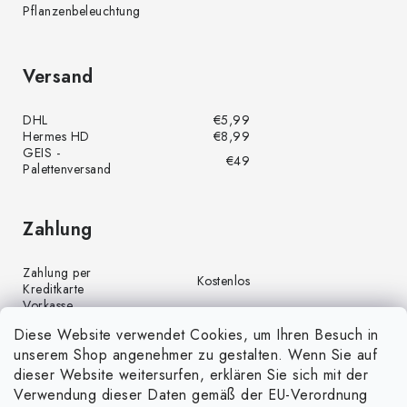
Pflanzenbeleuchtung
Versand
DHL
€5,99
Hermes HD
€8,99
GEIS -
€49
Palettenversand
Zahlung
Zahlung per
Kostenlos
Kreditkarte
Vorkasse
Kostenlos
(Banküberweisung)
Diese Website verwendet Cookies, um Ihren Besuch in
Zahlung per PayPal
Kostenlos
unserem Shop angenehmer zu gestalten. Wenn Sie auf
Nachnahme
€4,00
dieser Website weitersurfen, erklären Sie sich mit der
Verwendung dieser Daten gemäß der EU-Verordnung