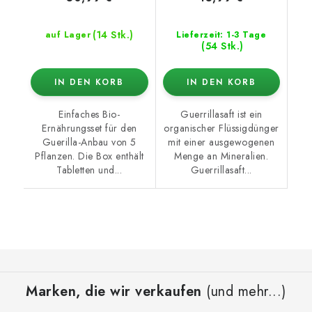
(14 Stk.)
auf Lager
Lieferzeit: 1-3 Tage
(54 Stk.)
IN DEN KORB
IN DEN KORB
Einfaches Bio-
Guerrillasaft ist ein
Ernährungsset für den
organischer Flüssigdünger
Guerilla-Anbau von 5
mit einer ausgewogenen
Pflanzen. Die Box enthält
Menge an Mineralien.
Tabletten und...
Guerrillasaft...
F
u
Marken, die wir verkaufen
(und mehr...)
ß