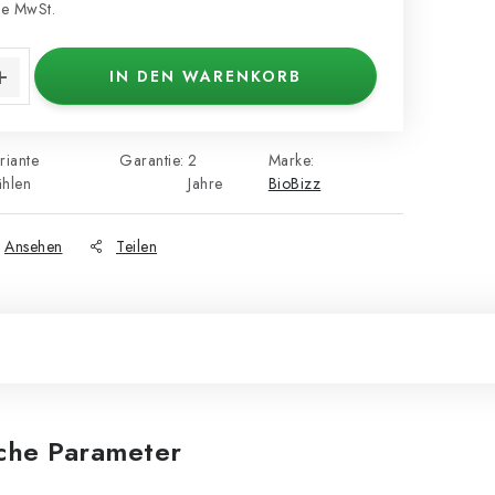
e MwSt.
s:
IN DEN WARENKORB
riante
Garantie
:
2
Marke:
hlen
Jahre
BioBizz
Ansehen
Teilen
iche Parameter