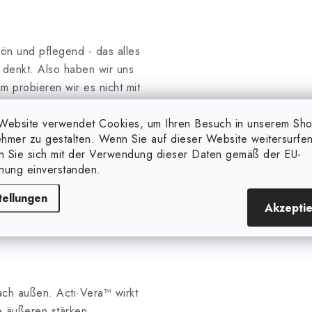
chön und pflegend - das alles
denkt. Also haben wir uns
 probieren wir es nicht mit
öglichen Kombinationen von
Website verwendet Cookies, um Ihren Besuch in unserem Sh
narbeiten könnten, wurde die
hmer zu gestalten. Wenn Sie auf dieser Website weitersurfen
en Sie sich mit der Verwendung dieser Daten gemäß der EU-
nung einverstanden.
itteln ist, dass es "von
rden aus Boden, Meer und
tellungen
Akzepti
ach außen. Acti·Vera™ wirkt
ie äußeren stärken.