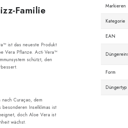
Markieren
izz-Familie
Kategorie
EAN
ra™ ist das neueste Produkt
oe Vera Pflanze. Acti·Vera™
Düngerein
 Immunsystem schützt, den
rbessert.
Form
Düngertyp
gs nach Curaçao, dem
s besonderen Inselklimas ist
eeignet, doch Aloe Vera ist
nheit wächst.