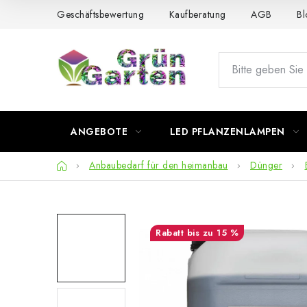
Zum
Geschäftsbewertung
Kaufberatung
AGB
Bl
Inhalt
springen
ANGEBOTE
LED PFLANZENLAMPEN
Startseite
Anbaubedarf für den heimanbau
Dünger
bis zu 15 %