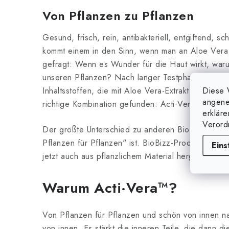
Von Pflanzen zu Pflanzen
Gesund, frisch, rein, antibakteriell, entgiftend, s
kommt einem in den Sinn, wenn man an Aloe Vera 
gefragt: Wenn es Wunder für die Haut wirkt, warum
unseren Pflanzen? Nach langer Testphase aller m
Diese 
Inhaltsstoffen, die mit Aloe Vera-Extrakt zusamme
angene
richtige Kombination gefunden: Acti·Vera™.
erklär
Verord
Der größte Unterschied zu anderen BioBizz-Düngem
Pflanzen für Pflanzen" ist. BioBizz-Produkte we
Eins
jetzt auch aus pflanzlichem Material hergestellt.
Warum Acti·Vera™?
Von Pflanzen für Pflanzen und schön von innen n
von innen. Es stärkt die inneren Teile, die dann d