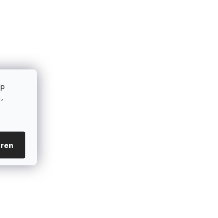
op
,
eren