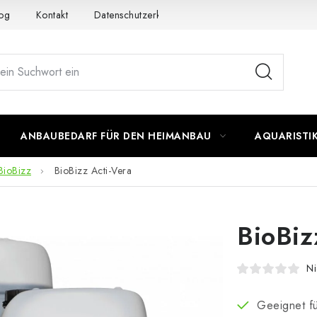
og
Kontakt
Datenschutzerklärung
Impressum
ANBAUBEDARF FÜR DEN HEIMANBAU
AQUARISTI
BioBizz
BioBizz Acti-Vera
BioBiz
Ni
Geeignet fü