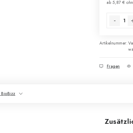
ab
5,87 €
ohn
Verkaufsprei
Artikelnummer:
Va
wä
Fragen
 BioBizz
Zusätzl