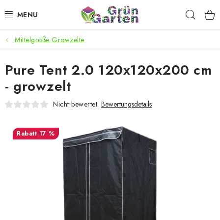
Zum
Such
Inhalt
springen
Mittelgroße Growzelte
ANGEBOTE
Pure Tent 2.0 120x120x200 cm
LED PFLANZENLAMPEN
- growzelt
ANBAUBEDARF FÜR DEN HEIMANBAU
Nicht bewertet
Bewertungsdetails
AQUARISTIK
17 %
MICROGREENS
SMARTER GARTEN
Geschäftsbewertung
Kaufberatung
AGB
Blog
Kontakt
Datenschutzerklärung
Impressum