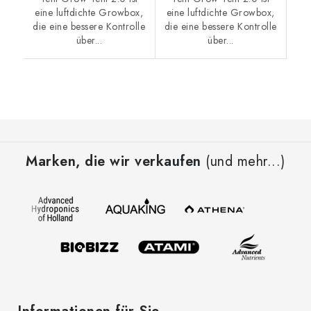
eine luftdichte Growbox,
eine luftdichte Growbox,
die eine bessere Kontrolle
die eine bessere Kontrolle
über...
über...
F
u
Marken, die wir verkaufen
(und mehr...)
ß
z
e
i
l
e