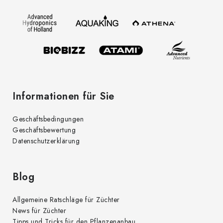
z
e
e
m
i
e
l
n
t
e
e
d
Informationen für Sie
e
r
Geschäftsbedingungen
L
Geschäftsbewertung
i
Datenschutzerklärung
s
t
e
Blog
Allgemeine Ratschläge für Züchter
News für Züchter
Tipps und Tricks für den Pflanzenanbau