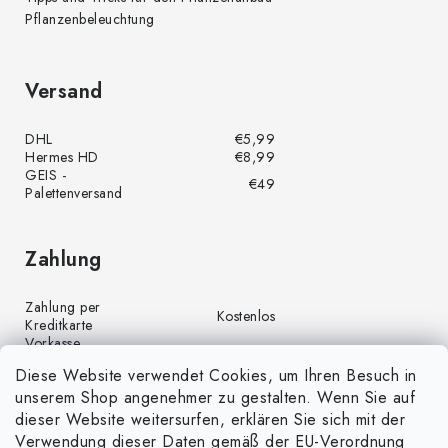
Pflanzenbeleuchtung
Versand
DHL
€5,99
Hermes HD
€8,99
GEIS -
€49
Palettenversand
Zahlung
Zahlung per
Kostenlos
Kreditkarte
Vorkasse
Kostenlos
(Banküberweisung)
Diese Website verwendet Cookies, um Ihren Besuch in
Zahlung per PayPal
Kostenlos
unserem Shop angenehmer zu gestalten. Wenn Sie auf
Nachnahme
€4,00
dieser Website weitersurfen, erklären Sie sich mit der
Verwendung dieser Daten gemäß der EU-Verordnung