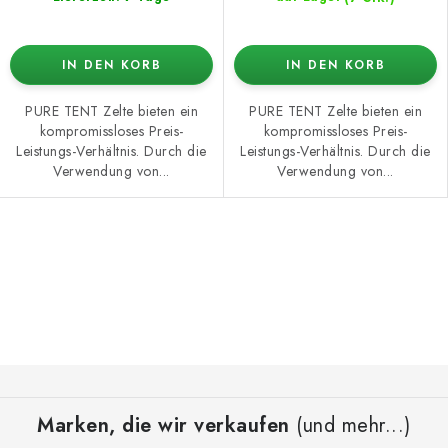
IN DEN KORB
IN DEN KORB
PURE TENT Zelte bieten ein
PURE TENT Zelte bieten ein
kompromissloses Preis-
kompromissloses Preis-
Leistungs-Verhältnis. Durch die
Leistungs-Verhältnis. Durch die
Verwendung von...
Verwendung von...
S
t
e
u
e
F
r
u
e
Marken, die wir verkaufen
(und mehr...)
ß
l