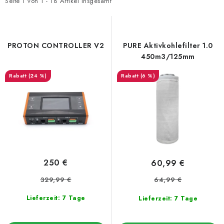
t
d
Seite
1
von
1
-
18
Artikel insgesamt
e
u
d
k
e
t
PROTON CONTROLLER V2
PURE Aktivkohlefilter 1.0
r
s
450m3/125mm
P
o
(24 %)
(6 %)
r
r
o
t
d
i
u
e
k
r
t
u
250 €
60,99 €
e
n
329,99 €
64,99 €
g
Lieferzeit: 7 Tage
Lieferzeit: 7 Tage