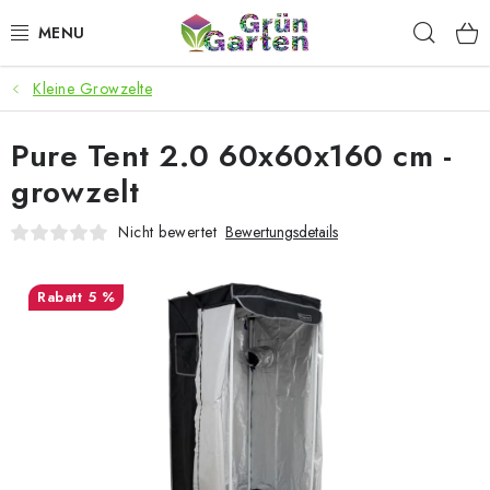
Zum
Such
Inhalt
springen
Kleine Growzelte
ANGEBOTE
Pure Tent 2.0 60x60x160 cm -
LED PFLANZENLAMPEN
growzelt
ANBAUBEDARF FÜR DEN HEIMANBAU
Nicht bewertet
Bewertungsdetails
AQUARISTIK
5 %
MICROGREENS
SMARTER GARTEN
Geschäftsbewertung
Kaufberatung
AGB
Blog
Kontakt
Datenschutzerklärung
Impressum