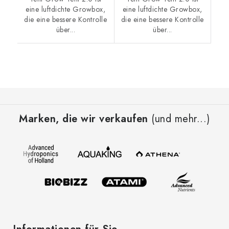
eine luftdichte Growbox,
eine luftdichte Growbox,
die eine bessere Kontrolle
die eine bessere Kontrolle
über...
über...
F
u
Marken, die wir verkaufen
(und mehr...)
ß
z
e
i
l
e