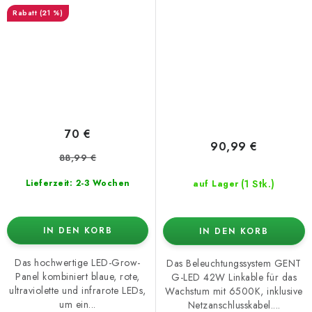
2 - 30W)
inkl. Stromkabel
(21 %)
70 €
90,99 €
88,99 €
(1 Stk.)
Lieferzeit: 2-3 Wochen
auf Lager
IN DEN KORB
IN DEN KORB
Das hochwertige LED-Grow-
Das Beleuchtungssystem GENT
Panel kombiniert blaue, rote,
G-LED 42W Linkable für das
ultraviolette und infrarote LEDs,
Wachstum mit 6500K, inklusive
um ein...
Netzanschlusskabel....