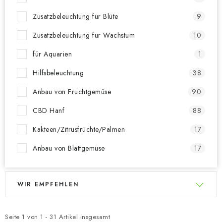
Zusatzbeleuchtung für Blüte
9
Zusatzbeleuchtung für Wachstum
10
für Aquarien
1
Hilfsbeleuchtung
38
Anbau von Fruchtgemüse
90
CBD Hanf
88
Kakteen/Zitrusfrüchte/Palmen
17
Anbau von Blattgemüse
17
L
P
WIR EMPFEHLEN
i
r
s
o
t
d
Seite
1
von
1
-
31
Artikel insgesamt