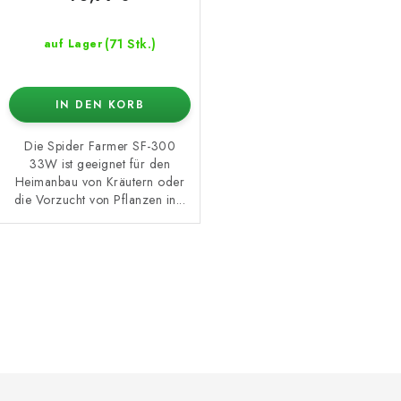
(71 Stk.)
auf Lager
IN DEN KORB
Die Spider Farmer SF-300
33W ist geeignet für den
Heimanbau von Kräutern oder
die Vorzucht von Pflanzen in...
S
t
e
u
e
F
r