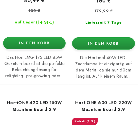
80,99 €
160 €
100 €
179,99 €
(14 Stk.)
auf Lager
Lieferzeit: 7 Tage
IN DEN KORB
IN DEN KORB
Das HortiLMG 175 LED 85W
Die Hortimol 40W LED-
Quantum board ist die perfekte
Zuchtlampe ist einzigartig auf
Beleuchtungslösung für
dem Markt, da sie nur 60cm
relighting, pre-growing oder...
lang ist. Auf kleinem Raum...
HortiONE 420 LED 150W
HortiONE 600 LED 220W
Quantum Board 2.9
Quantum Board 2.9
(7 %)