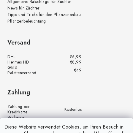
Allgemeine Ratschläge für Züchter
News für Züchter
Tipps und Tricks für den Pflanzenanbau
Pflanzenbeleuchtung
Versand
DHL
€5,99
Hermes HD
€8,99
GEIS -
€49
Palettenversand
Zahlung
Zahlung per
Kostenlos
Kreditkarte
Vorkasse
Kostenlos
(Banküberweisung)
Diese Website verwendet Cookies, um Ihren Besuch in
Zahlung per PayPal
Kostenlos