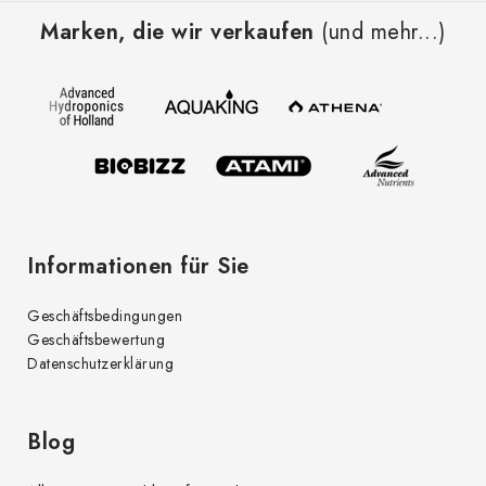
u
e
Marken, die wir verkaufen
(und mehr...)
ß
l
z
e
e
m
i
e
l
n
t
e
e
d
Informationen für Sie
e
r
Geschäftsbedingungen
L
Geschäftsbewertung
i
Datenschutzerklärung
s
t
e
Blog