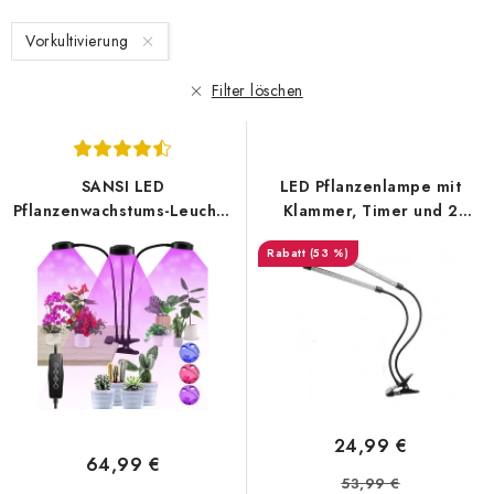
e
u
Vorkultivierung
d
k
e
t
Filter löschen
r
s
P
o
r
r
SANSI LED
LED Pflanzenlampe mit
o
t
Pflanzenwachstums-Leuchte
Klammer, Timer und 2
d
i
mit Klammer 24W
flexiblen Köpfen
(53 %)
u
e
k
r
t
u
e
n
g
24,99 €
64,99 €
53,99 €