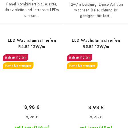
Panel kombiniert blaue, rote,
12w/m Leistung. Diese Art von
ultraviolette und infrarote LEDs,
wachsen Beleuchtung ist
um ein...
geeignet für fast...
LED Wachstumsstreifen
LED Wachstumsstreifen
R4:B1 12W/m
R5:B1 12W/m
(10 %)
(10 %)
Mehr für weniger
Mehr für weniger
8,98 €
8,98 €
9,98 €
9,98 €
(146 m)
(45 m)
auf Lager
auf Lager