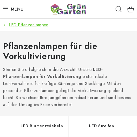
Zum
Such
Inhalt
springen
LED Pflanzenlampen
ANGEBOTE
LED PFLANZENLAMPEN
Pflanzenlampen für die
Vorkultivierung
ANBAUBEDARF FÜR DEN HEIMANBAU
Starten Sie erfolgreich in die Anzucht! Unsere
LED-
AQUARISTIK
Pflanzenlampen für Vorkultivierung
bieten ideale
Lichtverhältnisse für kräftige Sämlinge und Stecklinge. Mit den
MICROGREENS
passenden Pflanzenlampen gelingt die Vorkultivierung spielend
leicht. So wachsen Ihre Jungpflanzen robust heran und sind bestens
auf den Umzug ins Freie vorbereitet.
SMARTER GARTEN
Geschäftsbewertung
Kaufberatung
AGB
Blog
LED Blumenzwiebeln
LED Streifen
Kontakt
Datenschutzerklärung
Impressum