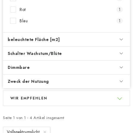
Rot
1
Blau
1
beleuchtete Fläche [m2]
Schalter Wachstum/Blüte
Dimmbare
Zweck der Nutzung
L
P
WIR EMPFEHLEN
i
r
s
o
t
d
Seite
1
von
1
-
4
Artikel insgesamt
e
u
Vollspektrumslicht