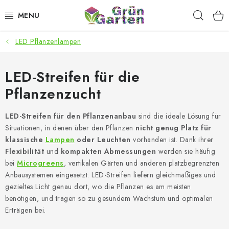
Zum
Such
Inhalt
springen
LED Pflanzenlampen
ANGEBOTE
LED PFLANZENLAMPEN
LED-Streifen für die
Pflanzenzucht
ANBAUBEDARF FÜR DEN HEIMANBAU
LED-Streifen für den Pflanzenanbau
sind die ideale Lösung für
AQUARISTIK
Situationen, in denen über den Pflanzen
nicht genug Platz für
klassische
Lampen
oder Leuchten
vorhanden ist. Dank ihrer
MICROGREENS
Flexibilität
und
kompakten Abmessungen
werden sie häufig
bei
Microgreens
, vertikalen Gärten und anderen platzbegrenzten
Anbausystemen eingesetzt. LED-Streifen liefern gleichmäßiges und
SMARTER GARTEN
gezieltes Licht genau dort, wo die Pflanzen es am meisten
benötigen, und tragen so zu gesundem Wachstum und optimalen
Geschäftsbewertung
Kaufberatung
AGB
Blog
Erträgen bei.
Kontakt
Datenschutzerklärung
Impressum