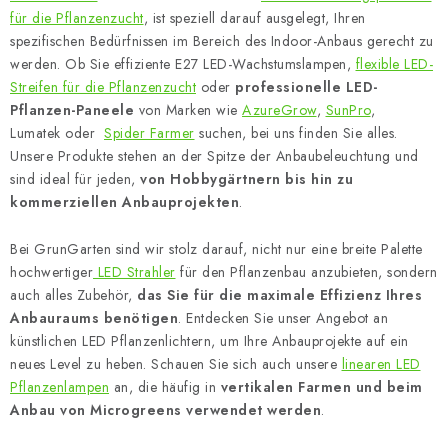
e
für die Pflanzenzucht
, ist speziell darauf ausgelegt, Ihren
spezifischen Bedürfnissen im Bereich des Indoor-Anbaus gerecht zu
r
werden. Ob Sie effiziente E27 LED-Wachstumslampen,
flexible LED-
e
Streifen für die Pflanzenzucht
oder
professionelle LED-
l
Pflanzen-Paneele
von Marken wie
AzureGrow
,
SunPro
,
e
Lumatek oder
Spider Farmer
suchen, bei uns finden Sie alles.
m
Unsere Produkte stehen an der Spitze der Anbaubeleuchtung und
e
sind ideal für jeden,
von Hobbygärtnern bis hin zu
n
kommerziellen Anbauprojekten
.
t
Bei GrunGarten sind wir stolz darauf, nicht nur eine breite Palette
e
hochwertiger
LED Strahler
für den Pflanzenbau anzubieten, sondern
d
auch alles Zubehör,
das Sie für die maximale Effizienz Ihres
e
Anbauraums benötigen
. Entdecken Sie unser Angebot an
r
künstlichen LED Pflanzenlichtern, um Ihre Anbauprojekte auf ein
L
neues Level zu heben. Schauen Sie sich auch unsere
linearen LED
i
Pflanzenlampen
an, die häufig in
vertikalen Farmen und beim
s
Anbau von Microgreens verwendet werden
.
t