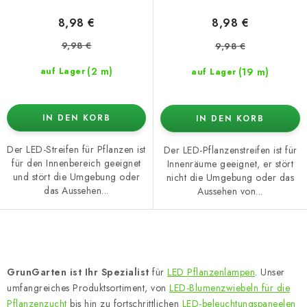
8,98 €
8,98 €
9,98 €
9,98 €
(2 m)
(19 m)
auf Lager
auf Lager
IN DEN KORB
IN DEN KORB
Der LED-Streifen für Pflanzen ist
Der LED-Pflanzenstreifen ist für
für den Innenbereich geeignet
Innenräume geeignet, er stört
und stört die Umgebung oder
nicht die Umgebung oder das
das Aussehen...
Aussehen von...
S
t
GrunGarten ist Ihr Spezialist
für
LED Pflanzenlampen
. Unser
e
umfangreiches Produktsortiment, von
LED-Blumenzwiebeln für die
u
Pflanzenzucht
bis hin zu fortschrittlichen
LED-beleuchtungspaneelen