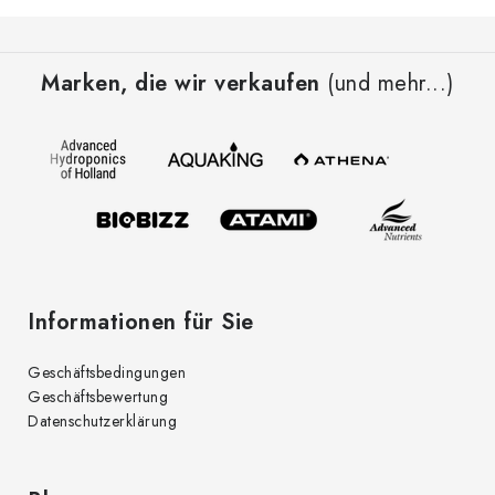
F
u
Marken, die wir verkaufen
(und mehr...)
ß
z
e
i
l
e
Informationen für Sie
Geschäftsbedingungen
Geschäftsbewertung
Datenschutzerklärung