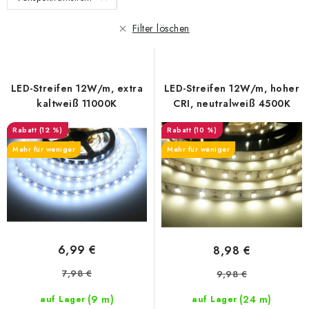
d
k
e
t
Filter löschen
r
s
P
o
r
r
LED-Streifen 12W/m, extra
LED-Streifen 12W/m, hoher
o
t
kaltweiß 11000K
CRI, neutralweiß 4500K
d
i
(12 %)
(10 %)
u
e
Mehr für weniger
Mehr für weniger
k
r
t
u
e
n
g
6,99 €
8,98 €
7,98 €
9,98 €
(9 m)
(24 m)
auf Lager
auf Lager