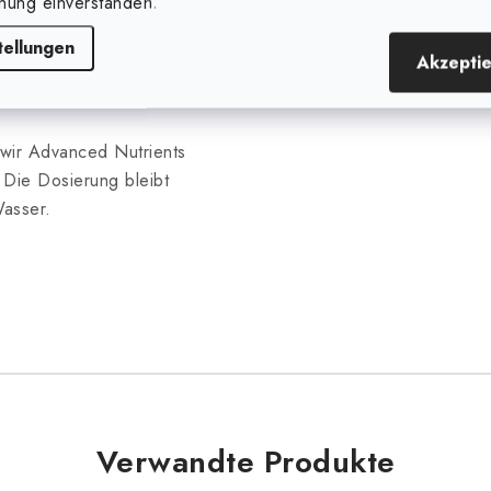
nung einverstanden.
2 ml /
2 ml /
2 ml /
Liter
Liter
Liter
tellungen
Akzepti
wir Advanced Nutrients
 Die Dosierung bleibt
Wasser.
Verwandte Produkte