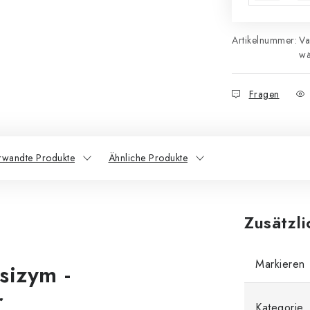
Artikelnummer:
Va
wä
Fragen
rwandte Produkte
Ähnliche Produkte
Zusätzl
Markieren
sizym -
r
Kategorie