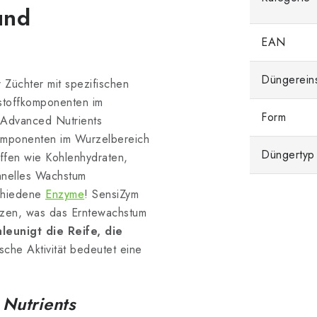
und
EAN
Düngerein
r Züchter mit spezifischen
toffkomponenten im
Form
 Advanced Nutrients
komponenten im Wurzelbereich
Düngertyp
ffen wie Kohlenhydraten,
hnelles Wachstum
schiedene
Enzyme
! SensiZym
tzen, was das Erntewachstum
leunigt die Reife, die
sche Aktivität bedeutet eine
 Nutrients