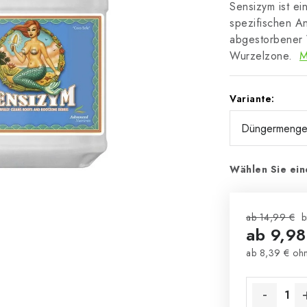
Sensizym ist ei
spezifischen A
abgestorbener 
Wurzelzone.
M
Variante:
Wählen Sie ein
ab 14,99 €
b
ab
9,98
ab
8,39 €
ohn
Verkaufsprei