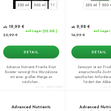
o
e
250 ml
500 ml
1 l
5 l
10 l
20 l
250 ml
500 
r
r
t
P
i
19,99 €
9,98 €
ab
ab
r
(55 Stk.)
auf Lager
auf Lager
e
23,99 €
14,99 €
o
r
d
DETAIL
DETAIL
u
u
n
k
Advance Nutrients Piranha Root
Sensizym ist ein Prod
Booster versorgt Ihre Wurzelzone
anspruchsvolle Zücht
g
mit einer großen Menge an
spezifischen Anforderu
nützlichen...
fördert den Abbau
e
Art.-Nr.:
100061/250ML
Art.-N
Advanced Nutrients
Advanced Nutri