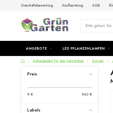
Zum
Geschäftsbewertung
Kaufberatung
AGB
Bl
Inhalt
springen
ANGEBOTE
LED PFLANZENLAMPEN
Startseite
Anbaubedarf für den heimanbau
Dünger
S
Preis
e
i
9
€
940
€
t
e
Labels