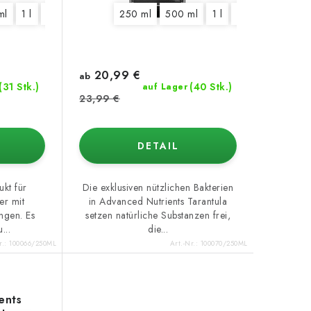
ml
1 l
5 l
10 l
20 l
250 ml
500 ml
1 l
5 l
10 l
20 l
20,99 €
ab
(31 Stk.)
(40 Stk.)
auf Lager
23,99 €
DETAIL
ukt für
Die exklusiven nützlichen Bakterien
er mit
in Advanced Nutrients Tarantula
ngen. Es
setzen natürliche Substanzen frei,
...
die...
r.:
100066/250ML
Art.-Nr.:
100070/250ML
ents