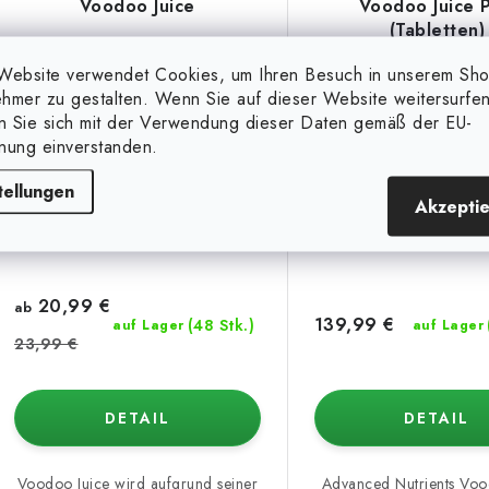
Voodoo Juice
Voodoo Juice P
(Tabletten)
Website verwendet Cookies, um Ihren Besuch in unserem Sh
(bis zu 21 %)
hmer zu gestalten. Wenn Sie auf dieser Website weitersurfen
en Sie sich mit der Verwendung dieser Daten gemäß der EU-
nung einverstanden.
tellungen
Akzepti
250 ml
500 ml
1 l
5 l
10 l
20 l
10 St
20,99 €
ab
139,99 €
(48 Stk.)
auf Lager
auf Lager
23,99 €
DETAIL
DETAIL
Voodoo Juice wird aufgrund seiner
Advanced Nutrients Voo