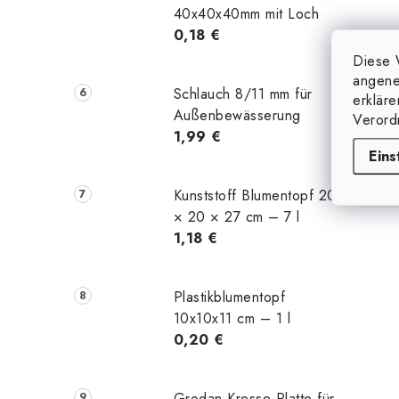
40x40x40mm mit Loch
0,18 €
Diese 
angene
Schlauch 8/11 mm für
erklär
Außenbewässerung
Verord
1,99 €
Eins
Kunststoff Blumentopf 20
× 20 × 27 cm – 7 l
1,18 €
Plastikblumentopf
10x10x11 cm – 1 l
0,20 €
Grodan Kresse Platte für