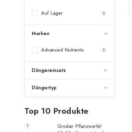
n
Auf Lager
5
l
e
Marken
i
s
Advanced Nutrients
5
t
Düngereinsatz
e
i
Düngertyp
t
Top 10 Produkte
Grodan Pflanzwürfel