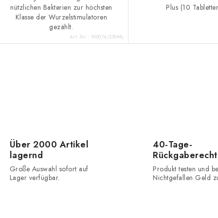
nützlichen Bakterien zur höchsten
Plus (10 Tabletten
Klasse der Wurzelstimulatoren
gezählt.
Art.-Nr.:
100074/250ML
S
e
u
e
Über 2000 Artikel
40-Tage-
lagernd
Rückgaberecht
Große Auswahl sofort auf
Produkt testen und be
e
Lager verfügbar.
Nichtgefallen Geld z
e