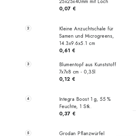
25x25x40mm mit Loch
0,07 €
Kleine Anzuchtschale für
Samen und Microgreens,
14.3x9.6x5.1 cm
0,61 €
Blumentopf aus Kunststoff
7x7x8 cm - 0,35l
0,12 €
t
Integra Boost 1 g, 55 %
Feuchte, 1 Stk.
0,37 €
Grodan Pflanzwürfel