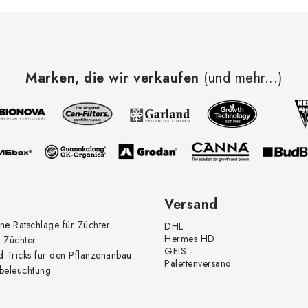
m
e
n
Marken, die wir verkaufen
(und mehr...)
e
d
e
L
Versand
ne Ratschläge für Züchter
DHL
s
Hermes HD
 Züchter
GEIS -
d Tricks für den Pflanzenanbau
Palettenversand
beleuchtung
e