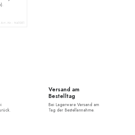
).
Art.-Nr.:
N41051
Versand am
Bestelltag
i
Bei Lagerware Versand am
urück.
Tag der Bestellannahme.