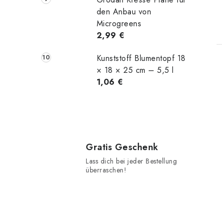
den Anbau von
Microgreens
2,99 €
Kunststoff Blumentopf 18
× 18 × 25 cm – 5,5 l
1,06 €
t
Gratis Geschenk
r
Lass dich bei jeder Bestellung
überraschen!
l