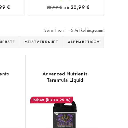
99 €
20,99 €
23,99 €
ab
Seite
1
von
1
-
5
Artikel insgesamt
UERSTE
MEISTVERKAUFT
ALPHABETISCH
ents
Advanced Nutrients
Tarantula Liquid
(bis zu 25 %)