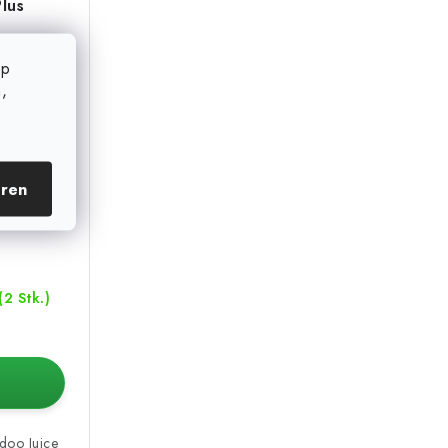
lus
op
,
eren
(2 Stk.)
doo Juice