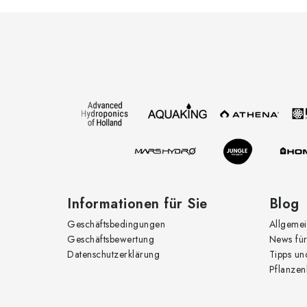
F
u
ß
t
z
e
i
r
l
e
Informationen für Sie
Blog
i
Geschäftsbedingungen
Allgemei
Geschäftsbewertung
News für
t
Datenschutzerklärung
Tipps un
Pflanzen