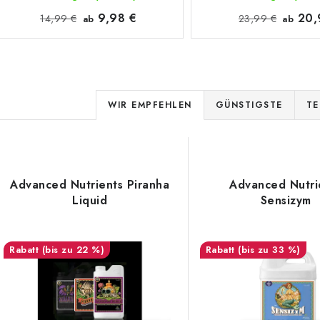
9,98 €
20,
14,99 €
23,99 €
ab
ab
P
WIR EMPFEHLEN
GÜNSTIGSTE
TE
r
o
L
d
Advanced Nutrients Piranha
Advanced Nutri
Liquid
Sensizym
u
s
k
(bis zu 22 %)
(bis zu 33 %)
t
e
s
d