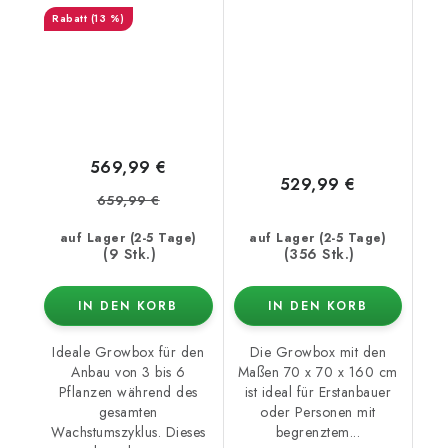
Abluftventilator
Abluftventilator -
(13 %)
(manuelle Steuerung)
Feuchtigkeits-/Temperaturre
569,99 €
529,99 €
659,99 €
auf Lager (2-5 Tage)
auf Lager (2-5 Tage)
(9 Stk.)
(356 Stk.)
IN DEN KORB
IN DEN KORB
Ideale Growbox für den
Die Growbox mit den
Anbau von 3 bis 6
Maßen 70 x 70 x 160 cm
Pflanzen während des
ist ideal für Erstanbauer
gesamten
oder Personen mit
Wachstumszyklus. Dieses
begrenztem...