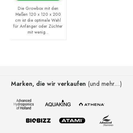
Die Growbox mit den
Maßen 120 x 120 x 200
cm ist die optimale Wahl
für Anfänger oder Züchter
mit wenig...
F
u
Marken, die wir verkaufen
(und mehr...)
ß
z
e
i
l
e