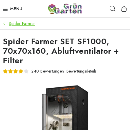
Zum
Such
Inhalt
springen
Spider Farmer
ANGEBOTE
Spider Farmer SET SF1000,
LED PFLANZENLAMPEN
70x70x160, Abluftventilator +
ANBAUBEDARF FÜR DEN HEIMANBAU
Filter
AQUARISTIK
240 Bewertungen
Bewertungsdetails
MICROGREENS
SMARTER GARTEN
Geschäftsbewertung
Kaufberatung
AGB
Blog
Kontakt
Datenschutzerklärung
Impressum