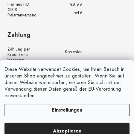
Hermes HD
€8,99
GEIS -
€49
Palettenversand
Zahlung
Zahlung per
Kostenlos
Kreditkarte
Vorkasse
Kostenlos
(Banküberweisung)
Diese Website verwendet Cookies, um Ihren Besuch in
Zahlung per PayPal
Kostenlos
unserem Shop angenehmer zu gestalten. Wenn Sie auf
Nachnahme
€4,00
dieser Website weitersurfen, erklären Sie sich mit der
Verwendung dieser Daten gemäß der EU-Verordnung
einverstanden.
Einstellungen
Copyright 2026
GrünGarten.de
. Alle Rechte vorbehalten.
Cookie-
Akzeptieren
Einstellungen ändern