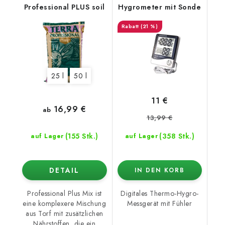
Professional PLUS soil
Hygrometer mit Sonde
(21 %)
25 l
50 l
11 €
16,99 €
ab
13,99 €
(155 Stk.)
(358 Stk.)
auf Lager
auf Lager
DETAIL
IN DEN KORB
Professional Plus Mix ist
Digitales Thermo-Hygro-
eine komplexere Mischung
Messgerät mit Fühler
aus Torf mit zusätzlichen
Nährstoffen, die ein