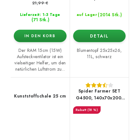
21,99 €
(2014 Stk.)
Lieferzeit: 1-3 Tage
auf Lager
(71 Stk.)
DETAIL
IN DEN KORB
Der RAM 15cm (15W)
Blumentopf 25x25x26,
Aufsteckventilator ist ein
11L, schwarz
vielseitiger Helfer, um den
natürlichen Luftstrom zu...
Spider Farmer SET
Kunststoffschale 25 cm
G4500, 140x70x200,
Abluftventilator
(18 %)
(automatische
Steuerung)