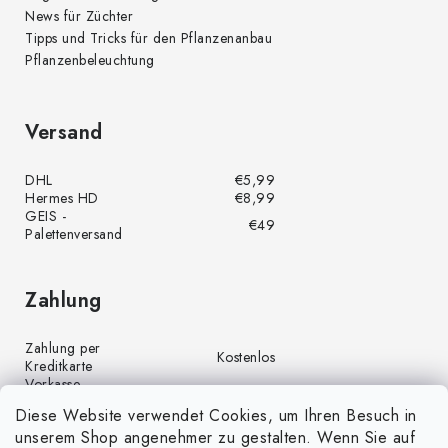
News für Züchter
Tipps und Tricks für den Pflanzenanbau
Pflanzenbeleuchtung
Versand
DHL
€5,99
Hermes HD
€8,99
GEIS -
€49
Palettenversand
Zahlung
Zahlung per
Kostenlos
Kreditkarte
Vorkasse
Kostenlos
(Banküberweisung)
Diese Website verwendet Cookies, um Ihren Besuch in
Zahlung per PayPal
Kostenlos
unserem Shop angenehmer zu gestalten. Wenn Sie auf
Nachnahme
€4,00