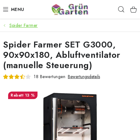
Zum
Such
Inhalt
springen
Spider Farmer
ANGEBOTE
Spider Farmer SET G3000,
LED PFLANZENLAMPEN
90x90x180, Abluftventilator
ANBAUBEDARF FÜR DEN HEIMANBAU
(manuelle Steuerung)
AQUARISTIK
18 Bewertungen
Bewertungsdetails
MICROGREENS
13 %
SMARTER GARTEN
Geschäftsbewertung
Kaufberatung
AGB
Blog
Kontakt
Datenschutzerklärung
Impressum