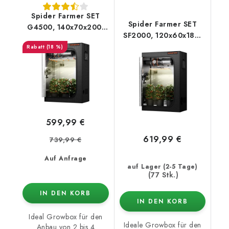
Spider Farmer SET
Spider Farmer SET
G4500, 140x70x200,
SF2000, 120x60x180,
Abluftventilator
Abluftventilator -
(18 %)
(automatische
Feuchtigkeits-/Temperaturre
Steuerung)
599,99 €
619,99 €
739,99 €
Auf Anfrage
auf Lager (2-5 Tage)
(77 Stk.)
IN DEN KORB
IN DEN KORB
Ideal Growbox für den
Ideale Growbox für den
Anbau von 2 bis 4