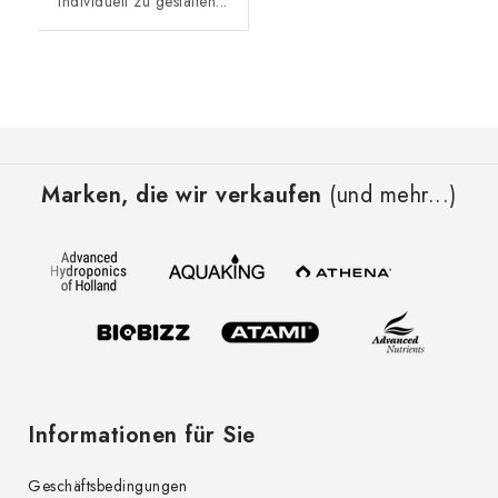
individuell zu gestalten...
F
u
Marken, die wir verkaufen
(und mehr...)
ß
z
e
i
l
e
Informationen für Sie
Geschäftsbedingungen