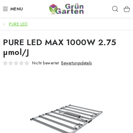
Zum
Such
Inhalt
springen
PURE LED
ANGEBOTE
PURE LED MAX 1000W 2.75
LED PFLANZENLAMPEN
µmol/J
ANBAUBEDARF FÜR DEN HEIMANBAU
Nicht bewertet
Bewertungsdetails
AQUARISTIK
MICROGREENS
SMARTER GARTEN
Geschäftsbewertung
Kaufberatung
AGB
Blog
Kontakt
Datenschutzerklärung
Impressum