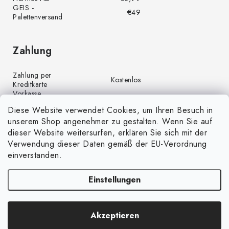
GEIS -
€49
Palettenversand
Zahlung
Zahlung per
Kostenlos
Kreditkarte
Vorkasse
Kostenlos
(Banküberweisung)
Diese Website verwendet Cookies, um Ihren Besuch in
Zahlung per PayPal
Kostenlos
unserem Shop angenehmer zu gestalten. Wenn Sie auf
Nachnahme
€4,00
dieser Website weitersurfen, erklären Sie sich mit der
Verwendung dieser Daten gemäß der EU-Verordnung
einverstanden.
Einstellungen
Copyright 2026
GrünGarten.de
. Alle Rechte vorbehalten.
Cookie-
Akzeptieren
Einstellungen ändern
Erstellt von Shoptet