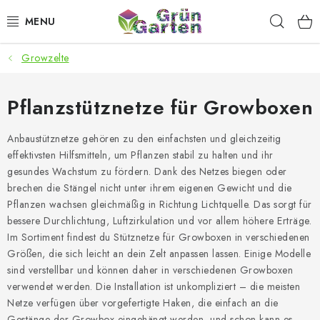
Zum
Such
Inhalt
springen
Growzelte
ANGEBOTE
LED PFLANZENLAMPEN
Pflanzstütznetze für Growboxen
ANBAUBEDARF FÜR DEN HEIMANBAU
Anbaustütznetze gehören zu den einfachsten und gleichzeitig
effektivsten Hilfsmitteln, um Pflanzen stabil zu halten und ihr
gesundes Wachstum zu fördern. Dank des Netzes biegen oder
AQUARISTIK
brechen die Stängel nicht unter ihrem eigenen Gewicht und die
Pflanzen wachsen gleichmäßig in Richtung Lichtquelle. Das sorgt für
MICROGREENS
bessere Durchlichtung, Luftzirkulation und vor allem höhere Erträge.
Im Sortiment findest du Stütznetze für Growboxen in verschiedenen
SMARTER GARTEN
Größen, die sich leicht an dein Zelt anpassen lassen. Einige Modelle
sind verstellbar und können daher in verschiedenen Growboxen
verwendet werden. Die Installation ist unkompliziert – die meisten
Geschäftsbewertung
Kaufberatung
AGB
Blog
Netze verfügen über vorgefertigte Haken, die einfach an die
Kontakt
Datenschutzerklärung
Impressum
Gestänge der Growbox eingehängt werden, und schon kann es