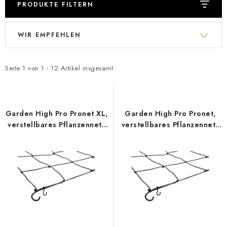
PRODUKTE FILTERN
L
P
WIR EMPFEHLEN
i
r
s
o
t
d
Seite
1
von
1
-
12
Artikel insgesamt
e
u
d
k
e
t
Garden High Pro Pronet XL,
Garden High Pro Pronet,
r
s
verstellbares Pflanzennetz
verstellbares Pflanzennetz
120–150 cm
60–120 cm
P
o
r
r
o
t
d
i
u
e
k
r
t
u