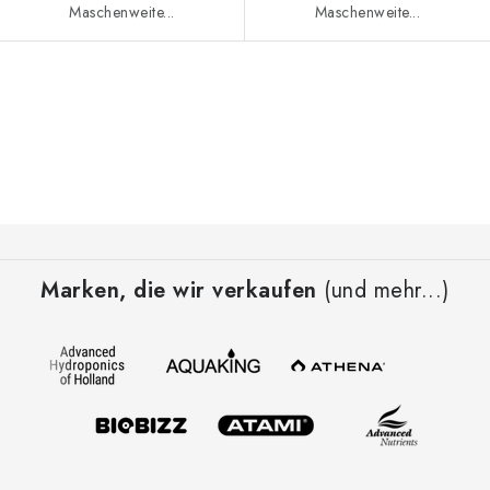
Maschenweite...
Maschenweite...
S
t
e
u
e
F
r
u
e
Marken, die wir verkaufen
(und mehr...)
ß
l
z
e
e
m
i
e
l
n
t
e
e