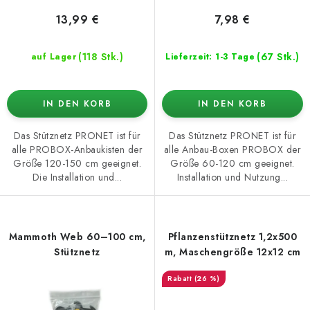
e
n
13,99 €
7,98 €
g
(118 Stk.)
(67 Stk.)
auf Lager
Lieferzeit: 1-3 Tage
IN DEN KORB
IN DEN KORB
Das Stütznetz PRONET ist für
Das Stütznetz PRONET ist für
alle PROBOX-Anbaukisten der
alle Anbau-Boxen PROBOX der
Größe 120-150 cm geeignet.
Größe 60-120 cm geeignet.
Die Installation und...
Installation und Nutzung...
Mammoth Web 60–100 cm,
Pflanzenstütznetz 1,2x500
Stütznetz
m, Maschengröße 12x12 cm
(26 %)