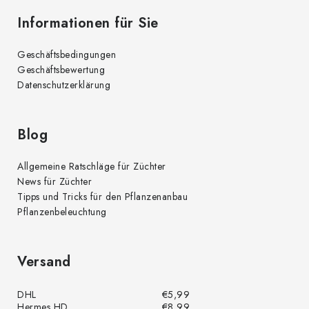
d
Informationen für Sie
e
r
Geschäftsbedingungen
L
Geschäftsbewertung
i
Datenschutzerklärung
s
t
e
Blog
Allgemeine Ratschläge für Züchter
News für Züchter
Tipps und Tricks für den Pflanzenanbau
Pflanzenbeleuchtung
Versand
DHL
€5,99
Hermes HD
€8,99