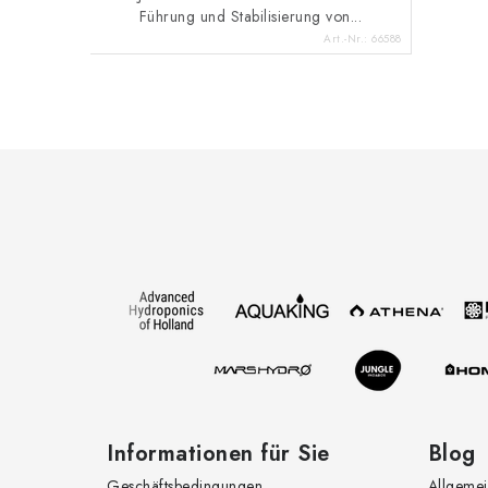
Führung und Stabilisierung von...
Art.-Nr.:
66588
F
u
ß
z
e
i
l
e
Informationen für Sie
Blog
Geschäftsbedingungen
Allgemei