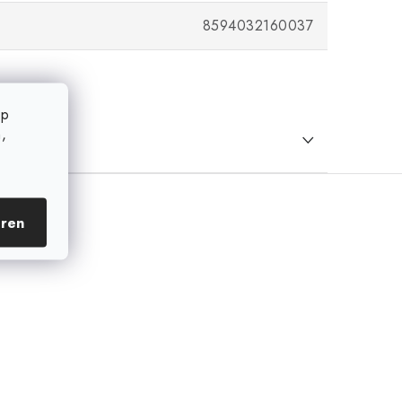
8594032160037
op
,
eren