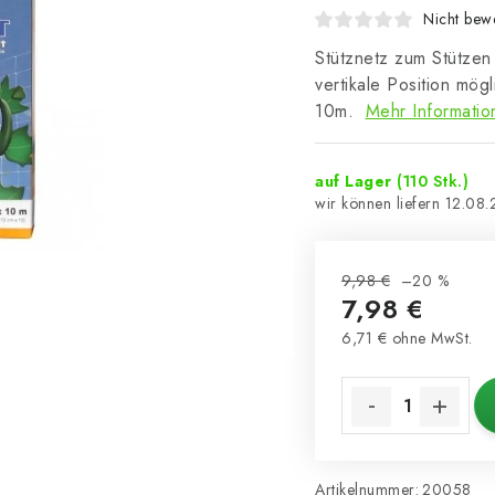
Nicht bewe
Stütznetz zum Stützen
vertikale Position mö
10m.
Mehr Informatio
auf Lager
(110 Stk.)
12.08
9,98 €
–20 %
7,98 €
6,71 € ohne MwSt.
Verkaufspreis:
Artikelnummer:
20058