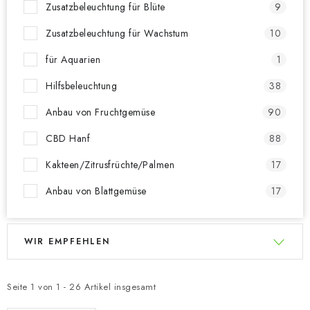
Zusatzbeleuchtung für Blüte
9
Zusatzbeleuchtung für Wachstum
10
für Aquarien
1
Hilfsbeleuchtung
38
Anbau von Fruchtgemüse
90
CBD Hanf
88
Kakteen/Zitrusfrüchte/Palmen
17
Anbau von Blattgemüse
17
L
P
WIR EMPFEHLEN
i
r
s
o
t
d
Seite
1
von
1
-
26
Artikel insgesamt
e
u