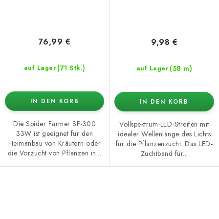
76,99 €
9,98 €
(71 Stk.)
(58 m)
auf Lager
auf Lager
IN DEN KORB
IN DEN KORB
Die Spider Farmer SF-300
Vollspektrum-LED-Streifen mit
33W ist geeignet für den
idealer Wellenlänge des Lichts
Heimanbau von Kräutern oder
für die Pflanzenzucht. Das LED-
die Vorzucht von Pflanzen in...
Zuchtband für...
S
t