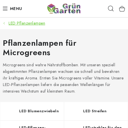
Zum
Such
Inhalt
springen
LED Pflanzenlampen
ANGEBOTE
LED PFLANZENLAMPEN
Pflanzenlampen für
Microgreens
ANBAUBEDARF FÜR DEN HEIMANBAU
Microgreens sind wahre Nährstoffbomben. Mit unseren speziell
AQUARISTIK
abgestimmten Pflanzenlampen wachsen sie schnell und bewahren
ihr kräftiges Aroma. Ernten Sie Microgreens voller Vitamine. Unsere
MICROGREENS
LED-Pflanzenlampen liefern die passenden Wellenlängen für
intensives Wachstum auf kleinstem Raum.
SMARTER GARTEN
LED Blumenzwiebeln
LED Streifen
Geschäftsbewertung
Kaufberatung
AGB
Blog
Kontakt
Datenschutzerklärung
Impressum
LED-Pflanzen-
LED-strahler für den