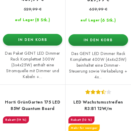
529,99 €
659,99 €
(8 Stk.)
(6 Stk.)
auf Lager
auf Lager
IN DEN KORB
IN DEN KORB
Das Paket GENT LED Dimmer
Das GENT LED Dimmer Rack
Rack Komplettset 300W
Komplettset 400W (4x4x25W)
(3x4x25W) enthält eine
beinhaltet eine Dimmer-
Stromquelle mit Dimmer und
Steuerung sowie Verkabelung +
Kabeln +...
4x...
Horti GrünGarten 175 LED
LED Wachstumsstreifen
85W Quantum Board
R3:B1 12W/m
(19 %)
(10 %)
Mehr für weniger