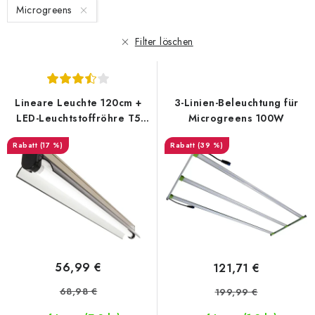
Microgreens
d
k
e
t
Filter löschen
r
s
P
o
r
r
Lineare Leuchte 120cm +
3-Linien-Beleuchtung für
o
t
LED-Leuchtstoffröhre T5
Microgreens 100W
d
i
6400K 20W (Microgreens
(17 %)
(39 %)
Beleuchtung)
u
e
k
r
t
u
e
n
g
56,99 €
121,71 €
68,98 €
199,99 €