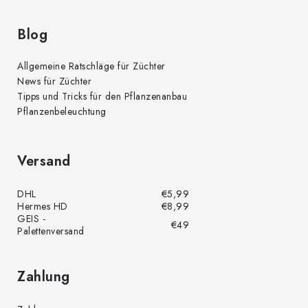
t
e
Blog
Allgemeine Ratschläge für Züchter
News für Züchter
Tipps und Tricks für den Pflanzenanbau
Pflanzenbeleuchtung
Versand
DHL
€5,99
Hermes HD
€8,99
GEIS -
€49
Palettenversand
Zahlung