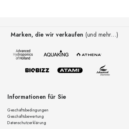
e
u
e
F
r
u
e
Marken, die wir verkaufen
(und mehr...)
ß
l
z
e
e
m
i
e
l
n
t
e
e
d
Informationen für Sie
e
r
Geschäftsbedingungen
L
Geschäftsbewertung
i
Datenschutzerklärung
s