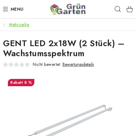
Zum
Such
Inhalt
springen
Mehrzeilig
ANGEBOTE
GENT LED 2x18W (2 Stück) –
LED PFLANZENLAMPEN
Wachstumsspektrum
ANBAUBEDARF FÜR DEN HEIMANBAU
Nicht bewertet
Bewertungsdetails
AQUARISTIK
8 %
MICROGREENS
SMARTER GARTEN
Geschäftsbewertung
Kaufberatung
AGB
Blog
Kontakt
Datenschutzerklärung
Impressum