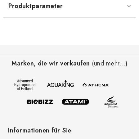
Produktparameter
F
u
Marken, die wir verkaufen
(und mehr...)
ß
z
e
i
l
e
Informationen für Sie