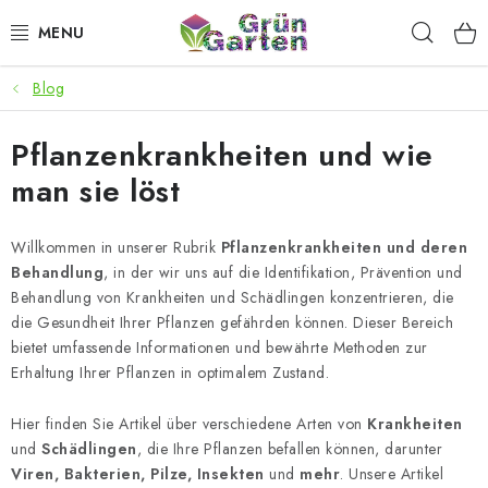
Zum
Such
Inhalt
springen
Blog
ANGEBOTE
Pflanzenkrankheiten und wie
LED PFLANZENLAMPEN
man sie löst
ANBAUBEDARF FÜR DEN HEIMANBAU
Willkommen in unserer Rubrik
Pflanzenkrankheiten und deren
AQUARISTIK
Behandlung
, in der wir uns auf die Identifikation, Prävention und
Behandlung von Krankheiten und Schädlingen konzentrieren, die
MICROGREENS
die Gesundheit Ihrer Pflanzen gefährden können. Dieser Bereich
bietet umfassende Informationen und bewährte Methoden zur
Erhaltung Ihrer Pflanzen in optimalem Zustand.
SMARTER GARTEN
Hier finden Sie Artikel über verschiedene Arten von
Krankheiten
Geschäftsbewertung
Kaufberatung
AGB
Blog
und
Schädlingen
, die Ihre Pflanzen befallen können, darunter
Kontakt
Datenschutzerklärung
Impressum
Viren, Bakterien, Pilze, Insekten
und
mehr
. Unsere Artikel