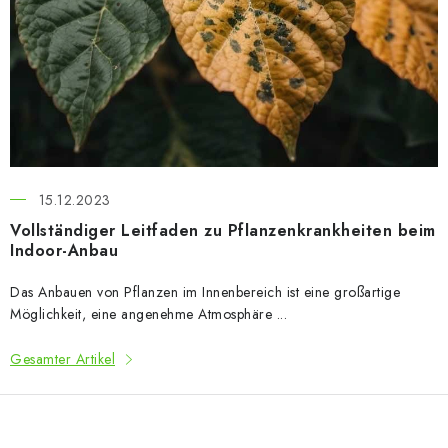
s
t
e
d
e
r
A
15.12.2023
r
Vollständiger Leitfaden zu Pflanzenkrankheiten beim
t
Indoor-Anbau
i
k
Das Anbauen von Pflanzen im Innenbereich ist eine großartige
e
Möglichkeit, eine angenehme Atmosphäre ...
l
Gesamter Artikel