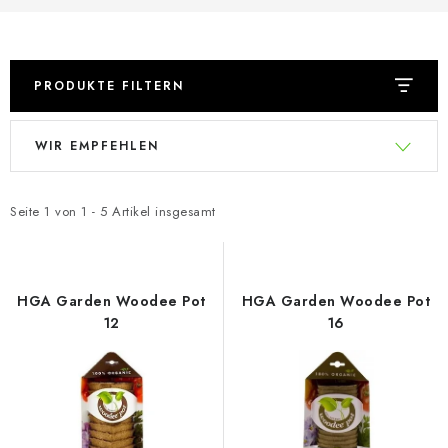
PRODUKTE FILTERN
L
P
WIR EMPFEHLEN
i
r
s
o
t
d
Seite
1
von
1
-
5
Artikel insgesamt
e
u
d
k
e
t
HGA Garden Woodee Pot
HGA Garden Woodee Pot
r
s
12
16
P
o
r
r
o
t
d
i