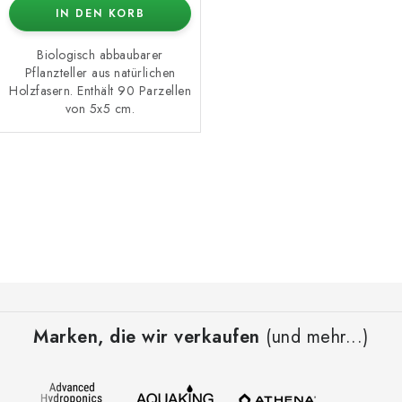
IN DEN KORB
Biologisch abbaubarer
Pflanzteller aus natürlichen
Holzfasern. Enthält 90 Parzellen
von 5x5 cm.
S
t
e
u
e
F
r
u
e
Marken, die wir verkaufen
(und mehr...)
ß
l
z
e
e
m