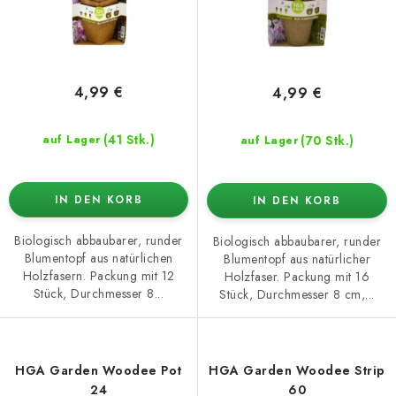
u
e
k
r
t
u
e
n
4,99 €
4,99 €
g
(41 Stk.)
(70 Stk.)
auf Lager
auf Lager
IN DEN KORB
IN DEN KORB
Biologisch abbaubarer, runder
Biologisch abbaubarer, runder
Blumentopf aus natürlichen
Blumentopf aus natürlicher
Holzfasern. Packung mit 12
Holzfaser. Packung mit 16
Stück, Durchmesser 8...
Stück, Durchmesser 8 cm,...
HGA Garden Woodee Pot
HGA Garden Woodee Strip
24
60