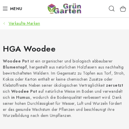
Zum
Such
Inhalt
springen
Verkaufte Marken
ANGEBOTE
LED PFLANZENLAMPEN
HGA Woodee
ANBAUBEDARF FÜR DEN HEIMANBAU
Woodee Pot
ist ein organischer und biologisch abbaubarer
Blumentopf
, hergestellt aus natürlichen Holzfasern aus nachhaltig
AQUARISTIK
bewirtschafteten Wäldern. Im Gegensatz zu Töpfen aus Torf, Stroh,
Kokos oder Karton enthält er keine chemischen Zusätze oder
MICROGREENS
Klebstoffreste. Neben seiner ökologischen Verträglichkeit
zersetzt
sich
Woodee Pot
auf natürliche Weise im Boden und verwandelt
sich
in Humus
, wodurch die Bodenqualität verbessert wird. Dank
SMARTER GARTEN
seiner hohen Durchlässigkeit für Wasser, Luft und Wurzeln fördert
er das gesunde Wachstum der Pflanzen und beschleunigt ihre
Wurzelbildung nach dem Umpflanzen.
Geschäftsbewertung
Kaufberatung
AGB
Blog
Kontakt
Datenschutzerklärung
Impressum