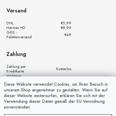
Versand
DHL
€5,99
Hermes HD
€8,99
GEIS -
€49
Palettenversand
Zahlung
Zahlung per
Kostenlos
Kreditkarte
Vorkasse
Kostenlos
(Banküberweisung)
Diese Website verwendet Cookies, um Ihren Besuch in
Zahlung per PayPal
Kostenlos
unserem Shop angenehmer zu gestalten. Wenn Sie auf
Nachnahme
€4,00
dieser Website weitersurfen, erklären Sie sich mit der
Verwendung dieser Daten gemäß der EU-Verordnung
einverstanden.