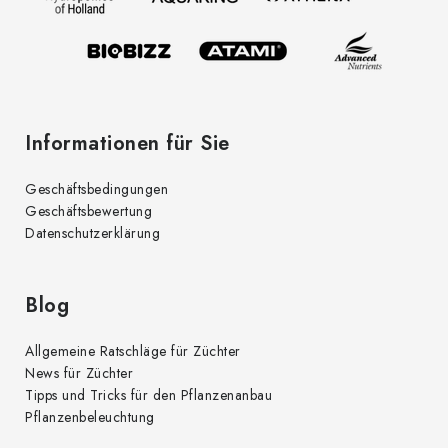
i
e
l
n
t
e
e
d
Informationen für Sie
e
r
Geschäftsbedingungen
L
Geschäftsbewertung
i
Datenschutzerklärung
s
t
e
Blog
Allgemeine Ratschläge für Züchter
News für Züchter
Tipps und Tricks für den Pflanzenanbau
Pflanzenbeleuchtung