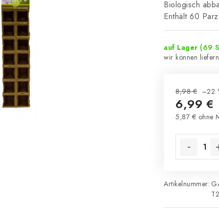
Biologisch abba
Enthält 60 Par
auf Lager
(69 S
8,98 €
–22 
6,99 €
5,87 € ohne 
Verkaufsprei
Artikelnummer:
G
T