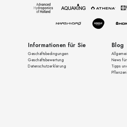
z
e
i
l
e
Informationen für Sie
Blog
Geschäftsbedingungen
Allgemei
Geschäftsbewertung
News für
Datenschutzerklärung
Tipps un
Pflanzen