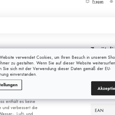
Fragen
Zusätzl
Website verwendet Cookies, um Ihren Besuch in unserem Sh
hmer zu gestalten. Wenn Sie auf dieser Website weitersurfen
r, denn es ist nicht nur 100
Markieren
en Sie sich mit der Verwendung dieser Daten gemäß der EU-
st auch in Humus
nung einverstanden.
dingungen und ist sehr
Kategorie
tellungen
Akzepti
fasern hergestellt.Im
Gewicht
ss enthält es keine
 und verbessert die
EAN
asser-, Luft- und