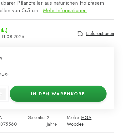
ubarer Pflanzteller aus natürlichen Holzfasern.
zellen von 5x5 cm.
Mehr Informationen
tk.)
Lieferoptionen
11.08.2026
%
MwSt.
s:
IN DEN WARENKORB
A-
Garantie
:
2
Marke:
HGA
2075560
Jahre
Woodee