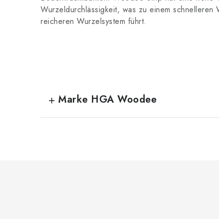
Wurzeldurchlässigkeit, was zu einem schnelleren
reicheren Wurzelsystem führt.
Marke HGA Woodee
F
u
ß