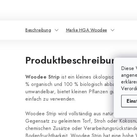
Beschreibung
Marke HGA Woodee
Produktbeschreibung
Diese 
angene
Woodee Strip
ist ein kleines ökologisches Wunde
erklär
% organisch und 100 % biologisch abbaubar. Es i
Verord
umwandelbar, bietet kleinen Pflanzen gute Keimbe
einfach zu verwenden.
Eins
Woodee Strip wird vollständig aus natürlichen Holz
Gegensatz zu geleimtem Torf, Stroh oder Kokosnu
chemischen Zusätze oder Verarbeitungsrückstände
Bodenfruchtbarkeit. Woodee Strip hat eine hohe W