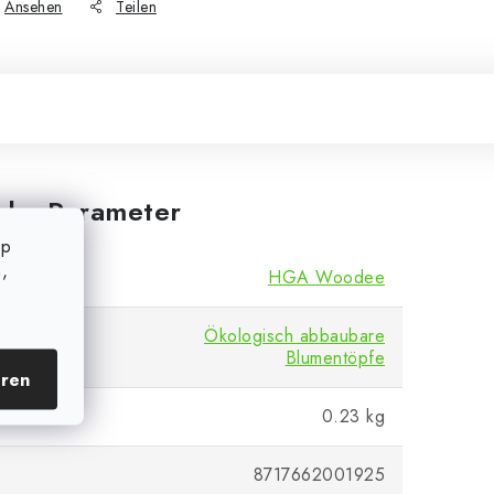
Ansehen
Teilen
iche Parameter
op
,
HGA Woodee
Ökologisch abbaubare
Blumentöpfe
eren
0.23 kg
8717662001925