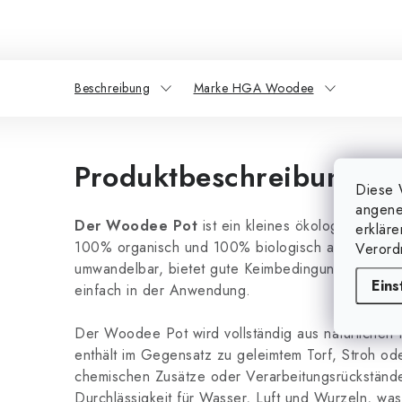
Beschreibung
Marke HGA Woodee
Produktbeschreibung
Diese 
angene
Der Woodee Pot
ist ein kleines ökologisches Wu
erklär
100% organisch und 100% biologisch abbaubar. E
Verord
umwandelbar, bietet gute Keimbedingungen für kle
Eins
einfach in der Anwendung.
Der Woodee Pot wird vollständig aus natürlichen 
enthält im Gegensatz zu geleimtem Torf, Stroh od
chemischen Zusätze oder Verarbeitungsrückstän
Durchlässigkeit für Wasser, Luft und Wurzeln, wa