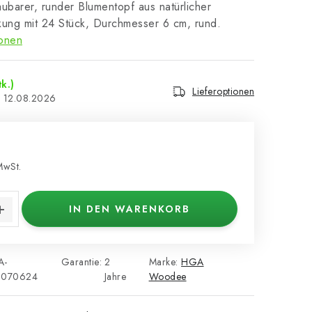
ubarer, runder Blumentopf aus natürlicher
kung mit 24 Stück, Durchmesser 6 cm, rund.
ionen
tk.)
Lieferoptionen
12.08.2026
MwSt.
s:
IN DEN WARENKORB
A-
Garantie
:
2
Marke:
HGA
2070624
Jahre
Woodee