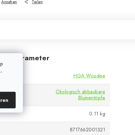
Ansehen
Teilen
iche Parameter
op
,
HGA Woodee
Ökologisch abbaubare
Blumentöpfe
eren
0.11 kg
8717662001321