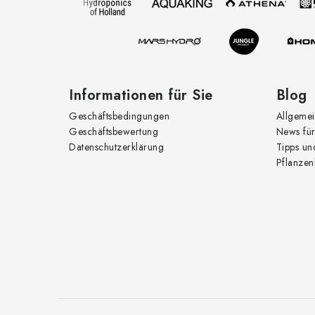
e
i
l
e
Informationen für Sie
Blog
Geschäftsbedingungen
Allgemei
Geschäftsbewertung
News für
Datenschutzerklärung
Tipps un
Pflanzen