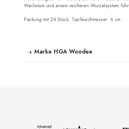
Wachstum und einem reicheren Wurzelsystem führ
Packung mit 24 Stück, Topfdurchmesser: 6 cm
Marke HGA Woodee
F
u
ß
z