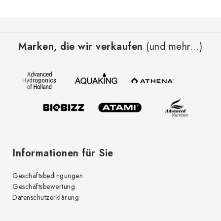
F
u
Marken, die wir verkaufen
(und mehr...)
ß
z
e
i
l
e
Informationen für Sie
Geschäftsbedingungen
Geschäftsbewertung
Datenschutzerklärung