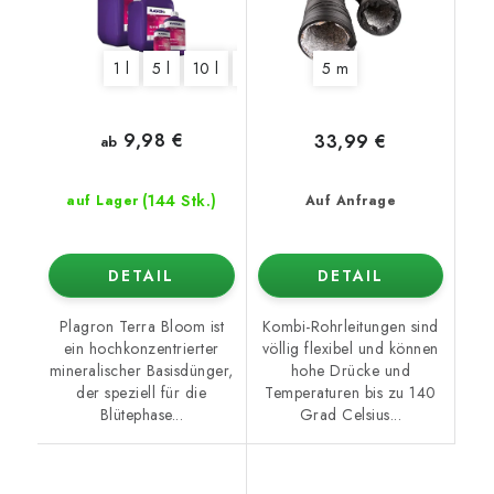
1 l
5 l
10 l
20 l
5 m
9,98 €
33,99 €
ab
(144 Stk.)
auf Lager
Auf Anfrage
DETAIL
DETAIL
Plagron Terra Bloom ist
Kombi-Rohrleitungen sind
ein hochkonzentrierter
völlig flexibel und können
mineralischer Basisdünger,
hohe Drücke und
der speziell für die
Temperaturen bis zu 140
Blütephase...
Grad Celsius...