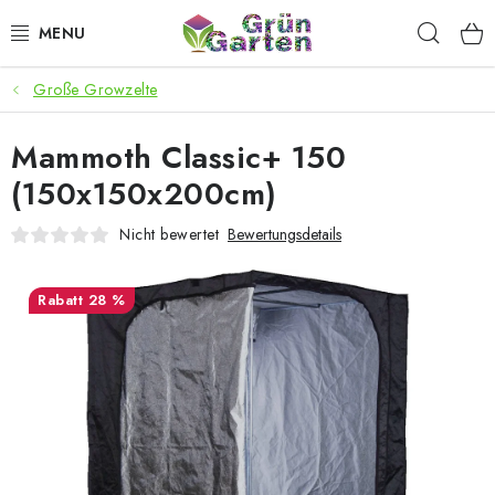
Zum
Such
Inhalt
springen
Große Growzelte
ANGEBOTE
Mammoth Classic+ 150
LED PFLANZENLAMPEN
(150x150x200cm)
ANBAUBEDARF FÜR DEN HEIMANBAU
Nicht bewertet
Bewertungsdetails
AQUARISTIK
28 %
MICROGREENS
SMARTER GARTEN
Geschäftsbewertung
Kaufberatung
AGB
Blog
Kontakt
Datenschutzerklärung
Impressum