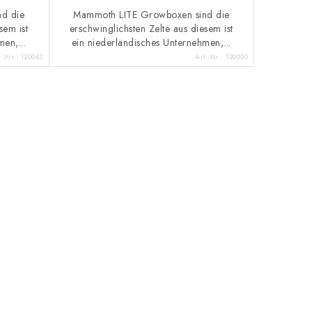
d die
Mammoth LITE Growboxen sind die
sem ist
erschwinglichsten Zelte aus diesem ist
en,...
ein niederländisches Unternehmen,...
t.-Nr.:
120043
Art.-Nr.:
120050