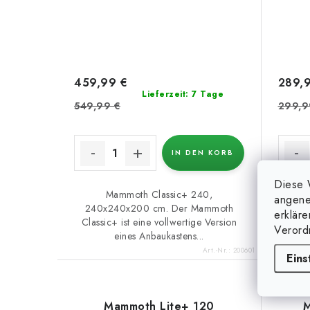
459,99 €
289,
Lieferzeit: 7 Tage
549,99 €
299,9
IN DEN KORB
Diese 
Mammoth Classic+ 240,
D
angene
240x240x200 cm. Der Mammoth
nieder
erklär
Classic+ ist eine vollwertige Version
den 
Verord
eines Anbaukastens...
Art.-Nr.:
200601
Eins
Mammoth Lite+ 120
M