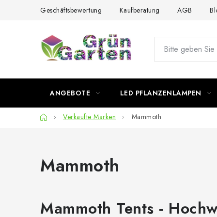
Zum
Geschäftsbewertung
Kaufberatung
AGB
Bl
Inhalt
springen
ANGEBOTE
LED PFLANZENLAMPEN
Startseite
Verkaufte Marken
Mammoth
Mammoth
Mammoth Tents - Hochwer