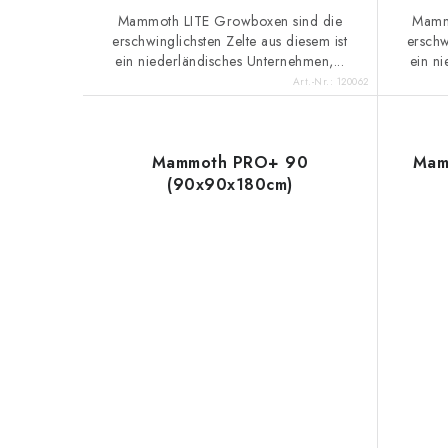
Mammoth LITE Growboxen sind die
Mamm
erschwinglichsten Zelte aus diesem ist
erschw
ein niederländisches Unternehmen,...
ein ni
Art.-Nr.:
120062
Mammoth PRO+ 90
Mam
(90x90x180cm)