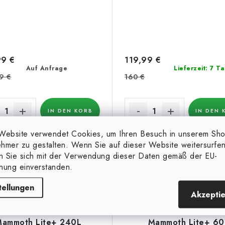
99 €
119,99 €
Auf Anfrage
Lieferzeit: 7 T
9 €
160 €
IN DEN KORB
IN DEN 
Website verwendet Cookies, um Ihren Besuch in unserem Sh
ie Firma Mammoth ist ein
Die Firma Mammoth ist ei
hmer zu gestalten. Wenn Sie auf dieser Website weitersurfen
ländisches Unternehmen, das zu
niederländisches Unternehmen,
en Sie sich mit der Verwendung dieser Daten gemäß der EU-
Pionieren auf dem Gebiet der
den Pionieren auf dem Gebie
nung einverstanden.
mobilen...
mobilen...
Art.-Nr.:
120117
Ar
tellungen
Akzepti
ammoth Lite+ 240L
Mammoth Lite+ 60