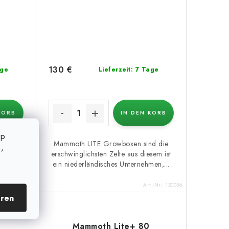
130 €
age
Lieferzeit: 7 Tage
KORB
IN DEN KORB
op
n
Mammoth LITE Growboxen sind die
,
 das zu
erschwinglichsten Zelte aus diesem ist
t der
ein niederländisches Unternehmen,...
t.-Nr.:
120060
Art.-Nr.:
120056
eren
Mammoth Lite+ 80