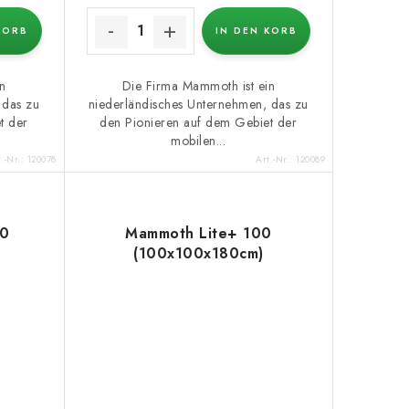
KORB
IN DEN KORB
n
Die Firma Mammoth ist ein
 das zu
niederländisches Unternehmen, das zu
t der
den Pionieren auf dem Gebiet der
mobilen...
t.-Nr.:
120078
Art.-Nr.:
120089
80
Mammoth Lite+ 100
(100x100x180cm)