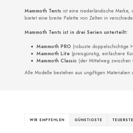
Mammoth Tents
ist eine niederländische Marke, d
bietet eine breite Palette von Zelten in verschi
Mammoth Tents ist in drei Serien unterteilt:
Mammoth PRO
(robuste doppelschichtige H
Mammoth Lite
(preisgünstig, einfachere Kon
Mammoth Classic
(der Mittelweg zwischen Q
Alle Modelle bestehen aus ungiftigen Materialien un
P
WIR EMPFEHLEN
GÜNSTIGSTE
TEUERST
r