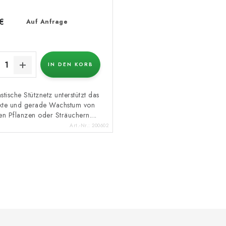
€
Auf Anfrage
IN DEN KORB
stische Stütznetz unterstützt das
kte und gerade Wachstum von
n Pflanzen oder Sträuchern....
Art.-Nr.:
200602