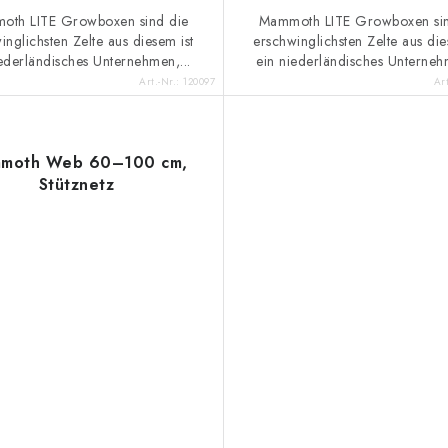
oth LITE Growboxen sind die
Mammoth LITE Growboxen sin
inglichsten Zelte aus diesem ist
erschwinglichsten Zelte aus die
ederländisches Unternehmen,...
ein niederländisches Unternehm
Art.-Nr.:
120097
Ar
moth Web 60–100 cm,
Stütznetz