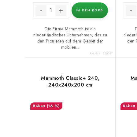
u
u
IN DEN KORB
k
n
t
Die Firma Mammoth ist ein
D
g
niederländisches Unternehmen, das zu
nieder
e
den Pionieren auf dem Gebiet der
den 
mobilen...
Art.-Nr.:
120047
Mammoth Classic+ 240,
Ma
240x240x200 cm
(16 %)