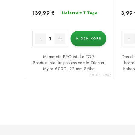
139,99 €
3,99 
Lieferzeit: 7 Tage
IN DEN KORB
Mammoth PRO ist die TOP-
Das ela
Produktlinie für professionelle Züchter.
korre
Mylar 600D, 22 mm Stäbe.
höhere
Art.-Nr.:
36547
S
t
e
F
u