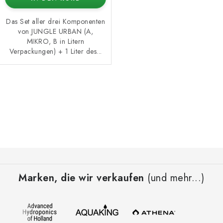
Das Set aller drei Komponenten
von JUNGLE URBAN (A,
MIKRO, B in Litern
Verpackungen) + 1 Liter des...
S
t
e
u
e
F
r
u
e
Marken, die wir verkaufen
(und mehr...)
ß
l
z
e
e
m