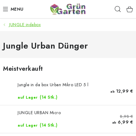
Zum
Such
Inhalt
springen
JUNGLE indabox
ANGEBOTE
LED PFLANZENLAMPEN
Jungle Urban Dünger
ANBAUBEDARF FÜR DEN HEIMANBAU
Meistverkauft
AQUARISTIK
Jungle in da box Urban Mikro LED 5 l
MICROGREENS
12,99 €
ab
(14 Stk.)
auf Lager
SMARTER GARTEN
JUNGLE URBAN Micro
8,98 €
6,99 €
Geschäftsbewertung
Kaufberatung
AGB
Blog
ab
(14 Stk.)
auf Lager
Kontakt
Datenschutzerklärung
Impressum