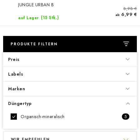
JUNGLE URBAN B
8,98 €
6,99 €
ab
(15 Stk.)
auf Lager
PRODUKTE FILTERN
Preis
Labels
Marken
Düngertyp
Organisch-mineralisch
5
L
P
WIR EMPFEHLEN