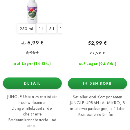
250 ml
1 l
5 l
10 l
25 l
6,99 €
52,99 €
ab
8,98 €
67,98 €
(14 Stk.)
(24 Stk.)
auf Lager
auf Lager
DETAIL
IN DEN KORB
JUNGLE Urban Micro ist ein
Set aller drei Komponenten
hochwirksamer
JUNGLE URBAN (A, MIKRO, B
Düngemittelzusatz, der
in Literverpackungen) + 1 Liter
chelatierte
Komponente B - für...
Bodenmikronährstoffe und
eine...