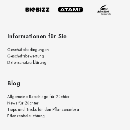
i
e
l
n
t
e
e
d
Informationen für Sie
e
r
Geschäftsbedingungen
L
Geschäftsbewertung
i
Datenschutzerklärung
s
t
e
Blog
Allgemeine Ratschläge für Züchter
News für Züchter
Tipps und Tricks für den Pflanzenanbau
Pflanzenbeleuchtung