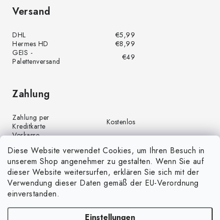
Versand
DHL
€5,99
Hermes HD
€8,99
GEIS -
€49
Palettenversand
Zahlung
Zahlung per
Kostenlos
Kreditkarte
Vorkasse
Kostenlos
(Banküberweisung)
Diese Website verwendet Cookies, um Ihren Besuch in
Zahlung per PayPal
Kostenlos
unserem Shop angenehmer zu gestalten. Wenn Sie auf
Nachnahme
€4,00
dieser Website weitersurfen, erklären Sie sich mit der
Verwendung dieser Daten gemäß der EU-Verordnung
einverstanden.
Einstellungen