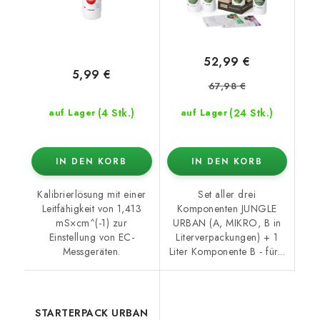
52,99 €
5,99 €
67,98 €
(4 Stk.)
(24 Stk.)
auf Lager
auf Lager
IN DEN KORB
IN DEN KORB
Kalibrierlösung mit einer
Set aller drei
Leitfähigkeit von 1,413
Komponenten JUNGLE
mS×cm^(-1) zur
URBAN (A, MIKRO, B in
Einstellung von EC-
Literverpackungen) + 1
Messgeräten.
Liter Komponente B - für...
STARTERPACK URBAN