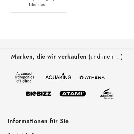
Liter des...
F
u
Marken, die wir verkaufen
(und mehr...)
ß
z
e
i
l
e
Informationen für Sie