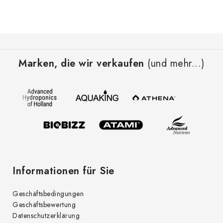
F
u
Marken, die wir verkaufen
(und mehr...)
ß
z
e
i
l
e
Informationen für Sie
Geschäftsbedingungen
Geschäftsbewertung
Datenschutzerklärung