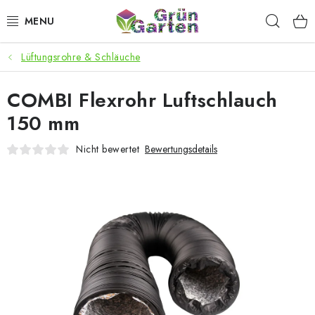
Zum
Such
Inhalt
springen
Lüftungsrohre & Schläuche
ANGEBOTE
COMBI Flexrohr Luftschlauch
LED PFLANZENLAMPEN
150 mm
ANBAUBEDARF FÜR DEN HEIMANBAU
Nicht bewertet
Bewertungsdetails
AQUARISTIK
MICROGREENS
SMARTER GARTEN
Geschäftsbewertung
Kaufberatung
AGB
Blog
Kontakt
Datenschutzerklärung
Impressum