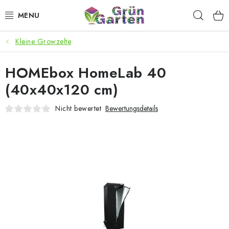
Zum
Such
Inhalt
springen
Kleine Growzelte
ANGEBOTE
HOMEbox HomeLab 40
LED PFLANZENLAMPEN
(40x40x120 cm)
ANBAUBEDARF FÜR DEN HEIMANBAU
Nicht bewertet
Bewertungsdetails
AQUARISTIK
MICROGREENS
SMARTER GARTEN
Geschäftsbewertung
Kaufberatung
AGB
Blog
Kontakt
Datenschutzerklärung
Impressum