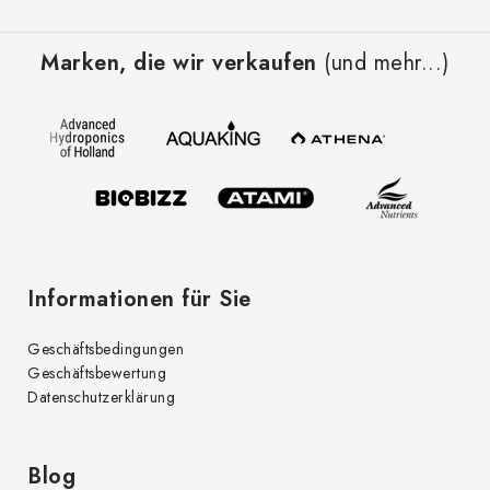
F
u
Marken, die wir verkaufen
(und mehr...)
ß
z
e
i
l
e
Informationen für Sie
Geschäftsbedingungen
Geschäftsbewertung
Datenschutzerklärung
Blog