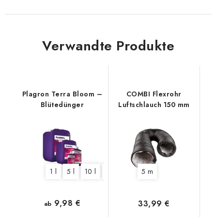
Verwandte Produkte
Plagron Terra Bloom –
COMBI Flexrohr
Blütedünger
Luftschlauch 150 mm
1 l
5 l
10 l
20 l
5 m
9,98 €
33,99 €
ab