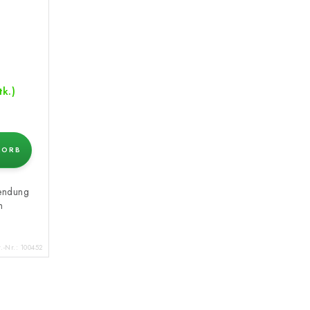
tk.)
KORB
wendung
n
t.-Nr.:
100452