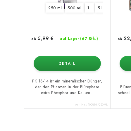
250 ml
500 ml
1 l
5 l
10 l
20 l
5,99 €
22,
(67 Stk.)
ab
auf Lager
ab
DETAIL
PK 13-14 ist ein mineralischer Dünger,
der den Pflanzen in der Blütephase
Blüten
extra Phosphor und Kalium...
schnel
Art.-Nr.:
100884/250ML