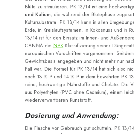
Blüte zu stimulieren. PK 13/14 ist eine hochwerti
und Kalium
, die während der Blütephase zugesetz
Kultursubstrate. PK 13/14 kann in allen Umgebung
Erde, in Kreislaufsystemen, in Kokosnuss und in 
13/14 ist für den Einsatz im Innen- und Außenber
CANNA die
NPK
-Klassifizierung seiner Düngemi
europäischen Vorschriften vorgenommen. Seitde
Gewichtsbasis angegeben und nicht mehr nur nac
Fall war. Die Formel für PK 13/14 hat sich also ni
noch 13 % P und 14 % P in dem bewährten PK 1
reine, hochwertige Nährstoffe und Chelate. Die 
aus Polyethylen (PVC ohne Cadmium), einem leic
wiederverwertbaren Kunststoff.
Dosierung und Anwendung:
Die Flasche vor Gebrauch gut schütteln. PK 13/1