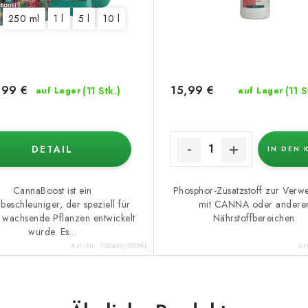
250 ml
1 l
5 l
10 l
99 €
15,99 €
(11 Stk.)
(11 S
auf Lager
auf Lager
DETAIL
IN DEN 
CannaBoost ist ein
Phosphor-Zusatzstoff zur Ver
beschleuniger, der speziell für
mit CANNA oder andere
l wachsende Pflanzen entwickelt
Nährstoffbereichen.
wurde. Es...
Art.-Nr.:
100436/250ML
Ar