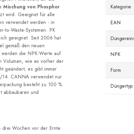
ge
Mischung von Phosphor
Kategorie
t wird. Geeignet für alle
en verwendet werden - in
EAN
Run-to-Waste-Systemen. PK
eich geeignet. Seit 2006 hat
Düngerein
ttel gemäß den neuen
m werden die NPK-Werte auf
NPK
h Volumen, wie es vorher der
cht geändert; es gibt immer
Form
3/14. CANNA verwendet nur
Verpackung besteht zu 100 %
Düngertyp
ht abbaubaren und
4 drei Wochen vor der Ernte