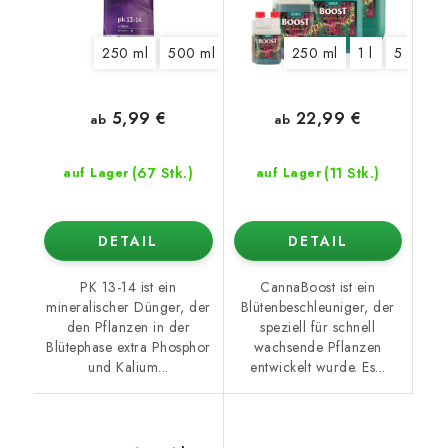
250 ml
500 ml
1 l
5 l
250 ml
10 l
20 l
1 l
5 l
10 
5,99 €
22,99 €
ab
ab
(67 Stk.)
(11 Stk.)
auf Lager
auf Lager
DETAIL
DETAIL
PK 13-14 ist ein
CannaBoost ist ein
mineralischer Dünger, der
Blütenbeschleuniger, der
den Pflanzen in der
speziell für schnell
Blütephase extra Phosphor
wachsende Pflanzen
und Kalium...
entwickelt wurde. Es...