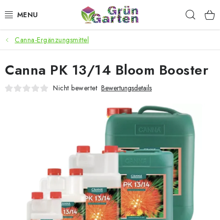
Zum
Such
Inhalt
springen
Canna-Ergänzungsmittel
ANGEBOTE
Canna PK 13/14 Bloom Booster
LED PFLANZENLAMPEN
Nicht bewertet
Bewertungsdetails
ANBAUBEDARF FÜR DEN HEIMANBAU
AQUARISTIK
MICROGREENS
SMARTER GARTEN
Geschäftsbewertung
Kaufberatung
AGB
Blog
Kontakt
Datenschutzerklärung
Impressum