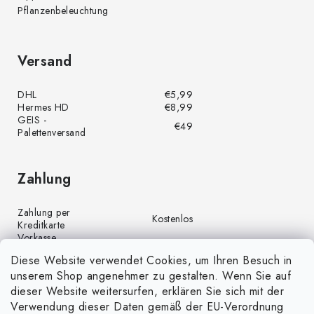
Pflanzenbeleuchtung
Versand
DHL
€5,99
Hermes HD
€8,99
GEIS -
€49
Palettenversand
Zahlung
Zahlung per
Kostenlos
Kreditkarte
Vorkasse
Kostenlos
(Banküberweisung)
Diese Website verwendet Cookies, um Ihren Besuch in
Zahlung per PayPal
Kostenlos
unserem Shop angenehmer zu gestalten. Wenn Sie auf
Nachnahme
€4,00
dieser Website weitersurfen, erklären Sie sich mit der
Verwendung dieser Daten gemäß der EU-Verordnung