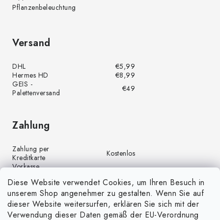
Pflanzenbeleuchtung
Versand
DHL
€5,99
Hermes HD
€8,99
GEIS -
€49
Palettenversand
Zahlung
Zahlung per
Kostenlos
Kreditkarte
Vorkasse
Kostenlos
(Banküberweisung)
Diese Website verwendet Cookies, um Ihren Besuch in
Zahlung per PayPal
Kostenlos
unserem Shop angenehmer zu gestalten. Wenn Sie auf
Nachnahme
€4,00
dieser Website weitersurfen, erklären Sie sich mit der
Verwendung dieser Daten gemäß der EU-Verordnung