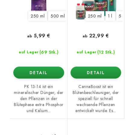
250 ml
500 ml
1 l
5 l
250 ml
10 l
20 l
1 l
5 l
10 
5,99 €
22,99 €
ab
ab
(69 Stk.)
(12 Stk.)
auf Lager
auf Lager
DETAIL
DETAIL
PK 13-14 ist ein
CannaBoost ist ein
mineralischer Dünger, der
Blütenbeschleuniger, der
den Pflanzen in der
speziell für schnell
Blütephase extra Phosphor
wachsende Pflanzen
und Kalium...
entwickelt wurde. Es...