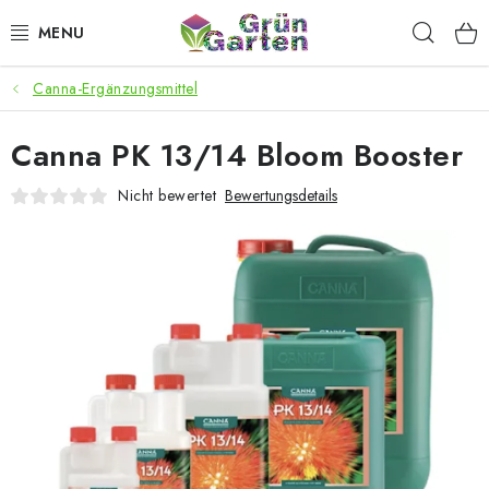
Zum
Such
Inhalt
springen
Canna-Ergänzungsmittel
ANGEBOTE
Canna PK 13/14 Bloom Booster
LED PFLANZENLAMPEN
Nicht bewertet
Bewertungsdetails
ANBAUBEDARF FÜR DEN HEIMANBAU
AQUARISTIK
MICROGREENS
SMARTER GARTEN
Geschäftsbewertung
Kaufberatung
AGB
Blog
Kontakt
Datenschutzerklärung
Impressum