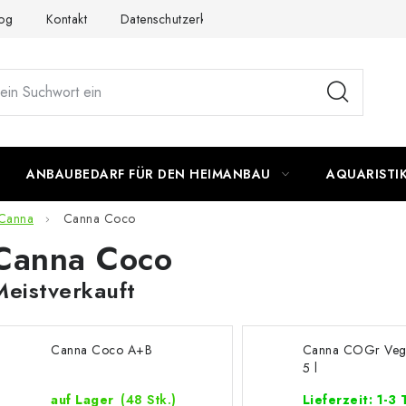
og
Kontakt
Datenschutzerklärung
Impressum
ANBAUBEDARF FÜR DEN HEIMANBAU
AQUARISTI
Canna
Canna Coco
Canna Coco
Meistverkauft
Canna Coco A+B
Canna COGr Veg
5 l
auf Lager
(48 Stk.)
Lieferzeit: 1-3