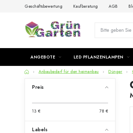
Zum
Geschäftsbewertung
Kaufberatung
AGB
Bl
Inhalt
springen
ANGEBOTE
LED PFLANZENLAMPEN
Startseite
Anbaubedarf für den heimanbau
Dünger
S
Preis
e
i
13
€
78
€
t
e
Labels