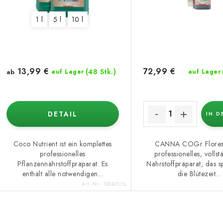
o
e
1 l
5 l
10 l
r
r
t
P
i
r
13,99 €
72,99 €
(48 Stk.)
ab
auf Lager
auf Lager
e
o
r
d
DETAIL
IN D
u
u
n
k
Coco Nutrient ist ein komplettes
CANNA COGr Flores i
professionelles
professionelles, volls
g
Pflanzennährstoffpräparat. Es
Nährstoffpräparat, das sp
enthält alle notwendigen...
die Blütezeit...
e
Art.-Nr.:
100431/1L