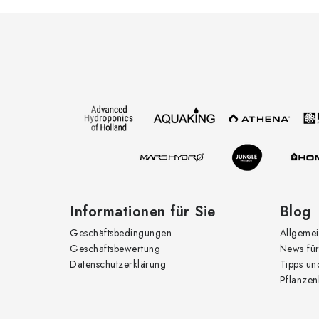
F
u
ß
z
e
i
l
e
Informationen für Sie
Blog
Geschäftsbedingungen
Allgemei
Geschäftsbewertung
News für
Datenschutzerklärung
Tipps un
Pflanzen