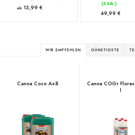
(5 Stk.)
13,99 €
ab
49,99 €
P
WIR EMPFEHLEN
GÜNSTIGSTE
TE
r
o
L
d
Canna Coco A+B
Canna COGr Flores
l
u
s
k
t
e
s
d