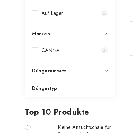
n
Auf Lager
3
l
e
Marken
i
s
CANNA
3
t
Düngereinsatz
e
i
Düngertyp
t
Top 10 Produkte
Kleine Anzuchtschale für