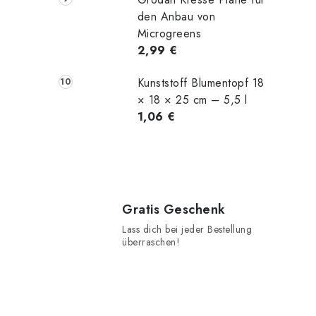
den Anbau von
Microgreens
2,99 €
r
Kunststoff Blumentopf 18
× 18 × 25 cm – 5,5 l
i
1,06 €
t
Gratis Geschenk
Lass dich bei jeder Bestellung
überraschen!