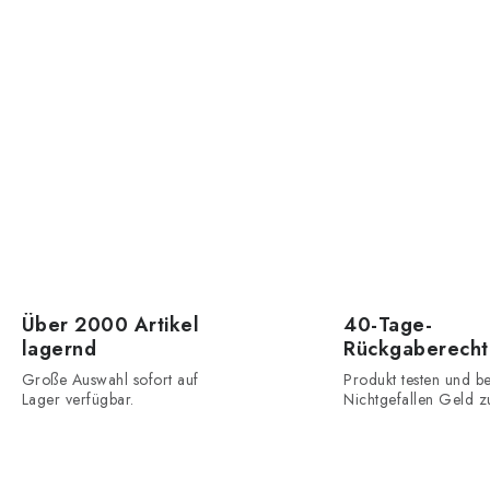
d
e
L
s
e
Über 2000 Artikel
40-Tage-
lagernd
Rückgaberecht
Große Auswahl sofort auf
Produkt testen und be
Lager verfügbar.
Nichtgefallen Geld z