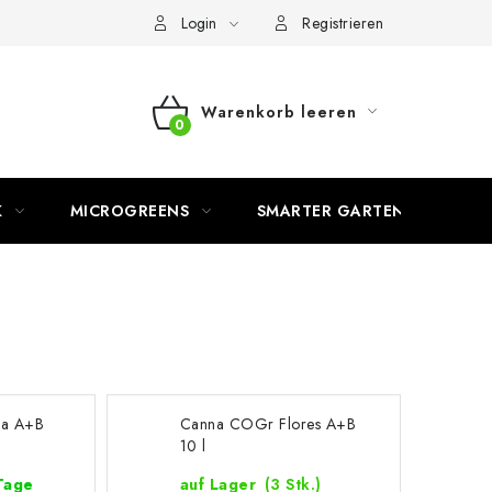
Login
Registrieren
Warenkorb leeren
WARENKORB
K
MICROGREENS
SMARTER GARTEN
a A+B
Canna COGr Flores A+B
10 l
 Tage
auf Lager
(3 Stk.)