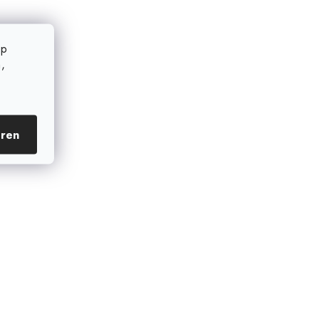
op
,
eren