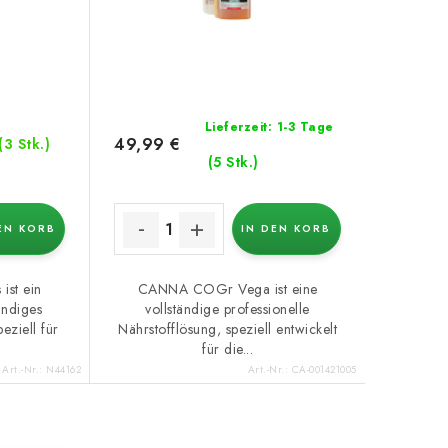
Lieferzeit: 1-3 Tage
49,99 €
(3 Stk.)
(5 Stk.)
EN KORB
IN DEN KORB
st ein
CANNA COGr Vega ist eine
tändiges
vollständige professionelle
eziell für
Nährstofflösung, speziell entwickelt
für die...
Art.-Nr.:
N44162
Art.-Nr.:
CA-001421005