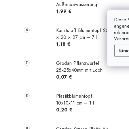
Außenbewässerung
t
1,99 €
Diese 
angene
Kunststoff Blumentopf 20
erklär
× 20 × 27 cm – 7 l
Verord
1,18 €
r
Eins
Grodan Pflanzwürfel
l
25x25x40mm mit Loch
0,07 €
Plastikblumentopf
10x10x11 cm – 1 l
0,20 €
t
Grodan Kresse Platte für