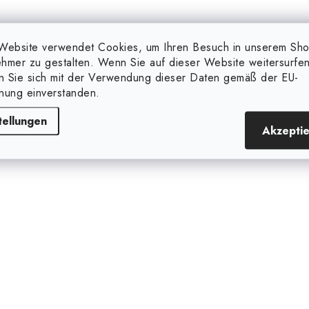
S
Website verwendet Cookies, um Ihren Besuch in unserem Sh
e
hmer zu gestalten. Wenn Sie auf dieser Website weitersurfen
u
en Sie sich mit der Verwendung dieser Daten gemäß der EU-
nung einverstanden.
e
tellungen
Akzepti
e
e
m
e
n
e