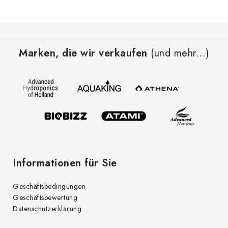
F
u
Marken, die wir verkaufen
(und mehr...)
ß
z
e
i
l
e
Informationen für Sie
Geschäftsbedingungen
Geschäftsbewertung
Datenschutzerklärung