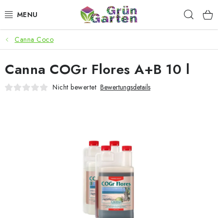
Zum
Such
Inhalt
springen
Canna Coco
ANGEBOTE
Canna COGr Flores A+B 10 l
LED PFLANZENLAMPEN
Nicht bewertet
Bewertungsdetails
ANBAUBEDARF FÜR DEN HEIMANBAU
AQUARISTIK
MICROGREENS
SMARTER GARTEN
Geschäftsbewertung
Kaufberatung
AGB
Blog
Kontakt
Datenschutzerklärung
Impressum