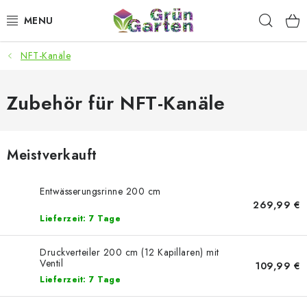
Zum
Such
Inhalt
springen
NFT-Kanäle
ANGEBOTE
LED PFLANZENLAMPEN
Zubehör für NFT-Kanäle
ANBAUBEDARF FÜR DEN HEIMANBAU
Meistverkauft
AQUARISTIK
Entwässerungsrinne 200 cm
MICROGREENS
269,99 €
Lieferzeit: 7 Tage
SMARTER GARTEN
Druckverteiler 200 cm (12 Kapillaren) mit
Ventil
109,99 €
Geschäftsbewertung
Kaufberatung
AGB
Blog
Lieferzeit: 7 Tage
Kontakt
Datenschutzerklärung
Impressum