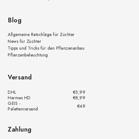
s
t
e
Blog
Allgemeine Ratschläge für Züchter
News für Züchter
Tipps und Tricks für den Pflanzenanbau
Pflanzenbeleuchtung
Versand
DHL
€5,99
Hermes HD
€8,99
GEIS -
€49
Palettenversand
Zahlung