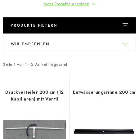
Mehr Produkte anzeigen
PRODUKTE FILTERN
L
P
WIR EMPFEHLEN
i
r
s
o
t
d
Seite
1
von
1
-
2
Artikel insgesamt
e
u
d
k
e
t
Druckverteiler 200 cm (12
Entwässerungsrinne 200 cm
r
s
Kapillaren) mit Ventil
P
o
r
r
o
t
d
i