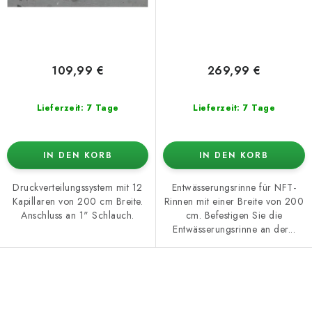
u
e
k
r
t
u
e
n
109,99 €
269,99 €
g
Lieferzeit: 7 Tage
Lieferzeit: 7 Tage
IN DEN KORB
IN DEN KORB
Druckverteilungssystem mit 12
Entwässerungsrinne für NFT-
Kapillaren von 200 cm Breite.
Rinnen mit einer Breite von 200
Anschluss an 1" Schlauch.
cm. Befestigen Sie die
Entwässerungsrinne an der...
S
t