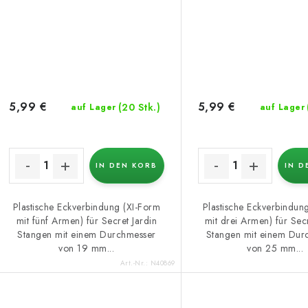
5,99 €
5,99 €
(20 Stk.)
auf Lager
auf Lager
IN DEN KORB
IN D
Plastische Eckverbindung (XI-Form
Plastische Eckverbindun
mit fünf Armen) für Secret Jardin
mit drei Armen) für Secr
Stangen mit einem Durchmesser
Stangen mit einem Dur
von 19 mm...
von 25 mm...
Art.-Nr.:
N40869