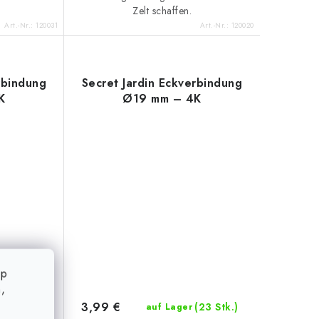
Zelt schaffen.
Art.-Nr.:
120031
Art.-Nr.:
120020
rbindung
Secret Jardin Eckverbindung
K
Ø19 mm – 4K
op
,
3,99 €
(7 Stk.)
(23 Stk.)
auf Lager