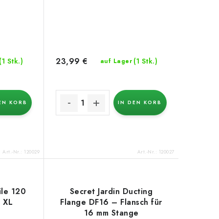
23,99 €
(1 Stk.)
(1 Stk.)
auf Lager
EN KORB
IN DEN KORB
Art.-Nr.:
120029
Art.-Nr.:
120027
ile 120
Secret Jardin Ducting
B XL
Flange DF16 – Flansch für
16 mm Stange