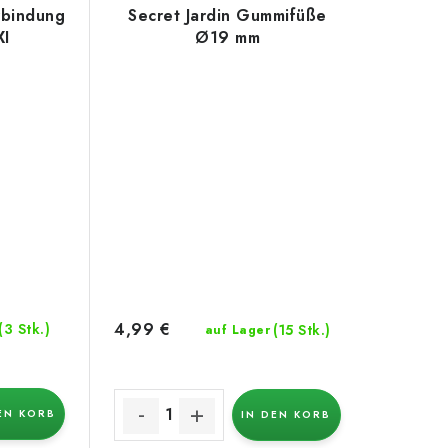
rbindung
Secret Jardin Gummifüße
XI
Ø19 mm
4,99 €
(3 Stk.)
(15 Stk.)
auf Lager
EN KORB
IN DEN KORB