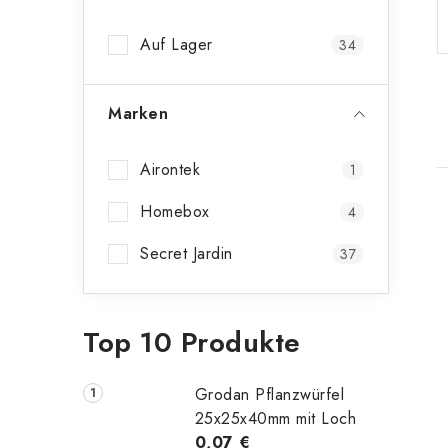
n
Auf Lager
34
l
e
Marken
i
s
Airontek
1
t
Homebox
4
i
e
Secret Jardin
37
t
Top 10 Produkte
Grodan Pflanzwürfel
25x25x40mm mit Loch
0,07 €