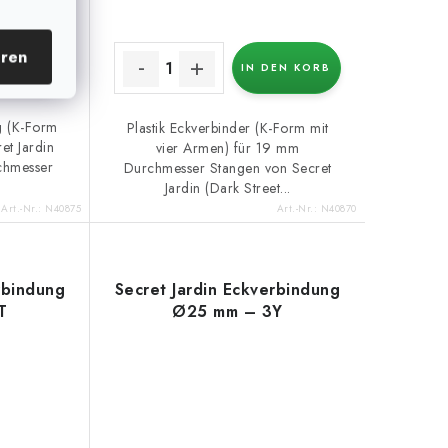
eren
EN KORB
IN DEN KORB
g (K-Form
Plastik Eckverbinder (K-Form mit
et Jardin
vier Armen) für 19 mm
chmesser
Durchmesser Stangen von Secret
Jardin (Dark Street...
Art.-Nr.:
N40875
Art.-Nr.:
N40870
rbindung
Secret Jardin Eckverbindung
T
Ø25 mm – 3Y