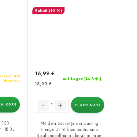
(10 %)
16,99 €
erzeit: 4-5
(14 Stk.)
auf Lager
Wochen
18,99 €
EN KORB
IN DEN KORB
e 120
Mit dem Secret Jardin Ducting
ür HB XL
Flange DF16 können Sie eine
Belüftungsöffnung überall in Ihrem