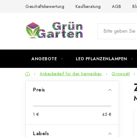
Zum
Geschäftsbewertung
Kaufberatung
AGB
Bl
Inhalt
springen
ANGEBOTE
LED PFLANZENLAMPEN
Startseite
Anbaubedarf für den heimanbau
Growzelt
S
Preis
e
i
1
€
45
€
t
e
Labels