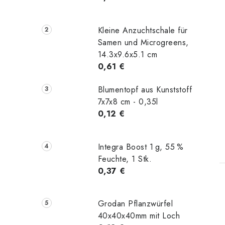
Kleine Anzuchtschale für
Samen und Microgreens,
14.3x9.6x5.1 cm
0,61 €
Blumentopf aus Kunststoff
7x7x8 cm - 0,35l
0,12 €
t
Integra Boost 1 g, 55 %
Feuchte, 1 Stk.
0,37 €
Grodan Pflanzwürfel
40x40x40mm mit Loch