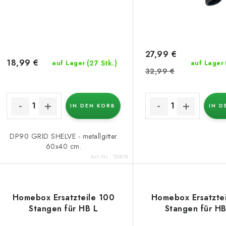
o
r
r
P
t
r
i
27,99 €
18,99 €
(27 Stk.)
auf Lager
auf Lager
o
e
32,99 €
d
r
u
IN DEN KORB
IN D
u
k
n
DP90 GRID SHELVE - metallgitter
60x40 cm.
g
Art.-Nr.:
120018
e
Homebox Ersatzteile 100
Homebox Ersatzte
Stangen für HB L
Stangen für H