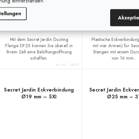
nung einverstanden.
tellungen
Akzepti
IN DEN KORB
IN D
Mit dem Secret Jardin Ducting
Plastische Eckverbindun
Flange DF25 können Sie überall in
mit vier Armen) für Secr
Ihrem Zelt eine Belüftungsöffnung
Stangen mit einem Dur
schaffen.
von 16 mm...
Art.-Nr.:
120175
Secret Jardin Eckverbindung
Secret Jardin Eckve
Ø19 mm – 5XI
Ø25 mm – 3