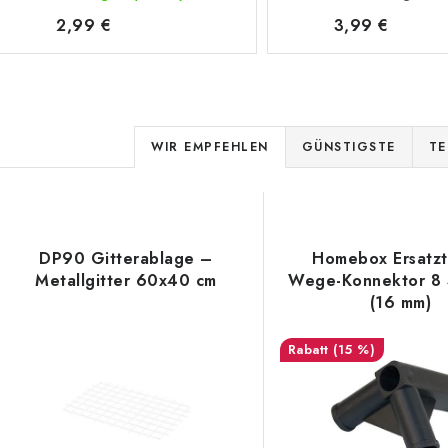
2,99 €
3,99 €
P
WIR EMPFEHLEN
GÜNSTIGSTE
TE
r
L
o
d
DP90 Gitterablage –
Homebox Ersatzte
s
Metallgitter 60x40 cm
Wege-Konnektor 8 
u
(16 mm)
k
e
(15 %)
t
d
s
e