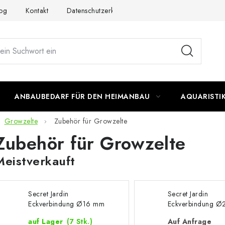
og
Kontakt
Datenschutzerklärung
Impressum
ANBAUBEDARF FÜR DEN HEIMANBAU
AQUARISTI
Growzelte
Zubehör für Growzelte
Zubehör für Growzelte
Meistverkauft
Secret Jardin
Secret Jardin
Eckverbindung Ø16 mm
Eckverbindung 
– 4K
– 3Y
auf Lager
(7 Stk.)
Auf Anfrage