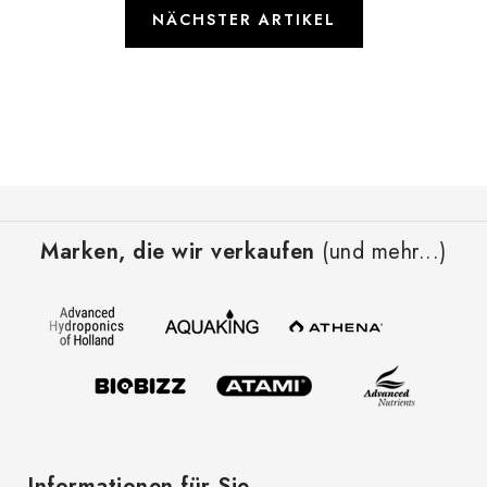
NÄCHSTER ARTIKEL
F
u
Marken, die wir verkaufen
(und mehr...)
ß
z
e
i
l
e
Informationen für Sie