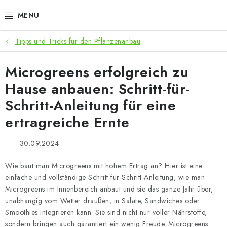
Zum
Inhalt
springen
Tipps und Tricks für den Pflanzenanbau
ANGEBOTE
Microgreens erfolgreich zu
LED PFLANZENLAMPEN
Hause anbauen: Schritt-für-
ANBAUBEDARF FÜR DEN HEIMANBAU
Schritt-Anleitung für eine
ertragreiche Ernte
AQUARISTIK
30.09.2024
MICROGREENS
Wie baut man Microgreens mit hohem Ertrag an? Hier ist eine
SMARTER GARTEN
einfache und vollständige Schritt-für-Schritt-Anleitung, wie man
Microgreens im Innenbereich anbaut und sie das ganze Jahr über,
unabhängig vom Wetter draußen, in Salate, Sandwiches oder
Geschäftsbewertung
Kaufberatung
AGB
Blog
Kontakt
D
Smoothies integrieren kann. Sie sind nicht nur voller Nährstoffe,
sondern bringen auch garantiert ein wenig Freude. Microgreens