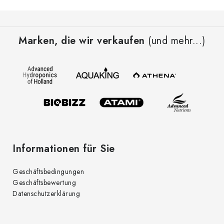
F
u
Marken, die wir verkaufen
(und mehr...)
ß
z
e
i
l
e
Informationen für Sie
Geschäftsbedingungen
Geschäftsbewertung
Datenschutzerklärung