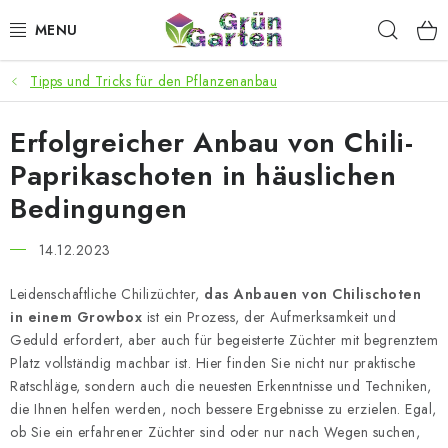
Zum
Such
Inhalt
springen
Tipps und Tricks für den Pflanzenanbau
ANGEBOTE
Erfolgreicher Anbau von Chili-
LED PFLANZENLAMPEN
Paprikaschoten in häuslichen
ANBAUBEDARF FÜR DEN HEIMANBAU
Bedingungen
AQUARISTIK
14.12.2023
MICROGREENS
Leidenschaftliche Chilizüchter,
das Anbauen von Chilischoten
in einem Growbox
ist ein Prozess, der Aufmerksamkeit und
Geduld erfordert, aber auch für begeisterte Züchter mit begrenztem
SMARTER GARTEN
Platz vollständig machbar ist. Hier finden Sie nicht nur praktische
Ratschläge, sondern auch die neuesten Erkenntnisse und Techniken,
Geschäftsbewertung
Kaufberatung
AGB
Blog
die Ihnen helfen werden, noch bessere Ergebnisse zu erzielen. Egal,
ob Sie ein erfahrener Züchter sind oder nur nach Wegen suchen,
Kontakt
Datenschutzerklärung
Impressum