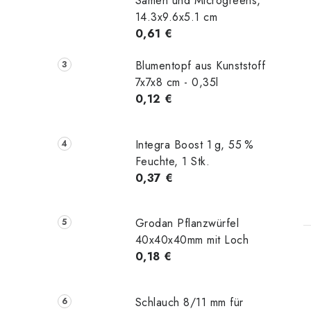
Samen und Microgreens,
14.3x9.6x5.1 cm
0,61 €
Blumentopf aus Kunststoff
7x7x8 cm - 0,35l
0,12 €
Integra Boost 1 g, 55 %
Feuchte, 1 Stk.
0,37 €
t
Grodan Pflanzwürfel
40x40x40mm mit Loch
0,18 €
Schlauch 8/11 mm für