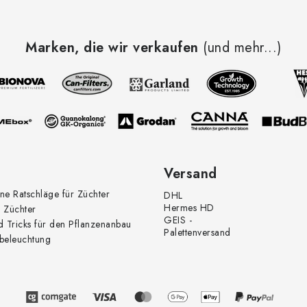
e
m
Marken, die wir verkaufen
(und mehr...)
e
n
e
d
Versand
e
ne Ratschläge für Züchter
DHL
Hermes HD
 Züchter
GEIS -
L
d Tricks für den Pflanzenanbau
Palettenversand
beleuchtung
s