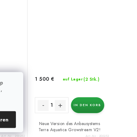
1 500 €
(2 Stk.)
(2 Stk.)
auf Lager
op
,
EN KORB
IN DEN KORB
eren
usystems
Neue Version des Anbausystems
ream V2!
Terra Aquatica Growstream V2!
Art.-Nr.:
200252
Art.-Nr.:
200253