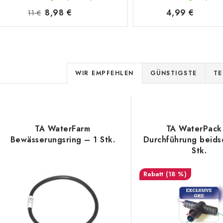
8,98 €
4,99 €
11 €
P
WIR EMPFEHLEN
GÜNSTIGSTE
TE
r
L
o
d
TA WaterFarm
TA WaterPack
s
Bewässerungsring – 1 Stk.
Durchführung beidse
u
Stk.
k
e
(18 %)
t
d
s
e