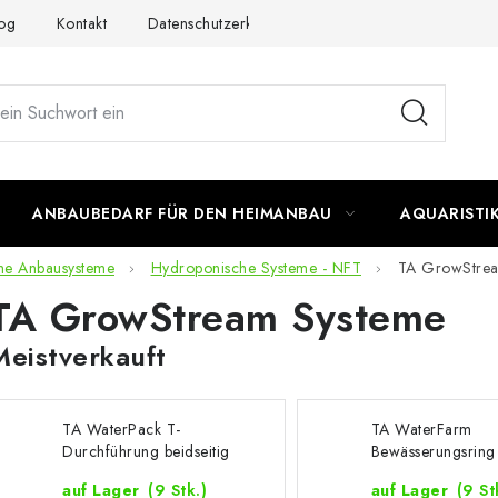
og
Kontakt
Datenschutzerklärung
Impressum
ANBAUBEDARF FÜR DEN HEIMANBAU
AQUARISTI
he Anbausysteme
Hydroponische Systeme - NFT
TA GrowStrea
TA GrowStream Systeme
Meistverkauft
TA WaterPack T-
TA WaterFarm
Durchführung beidseitig
Bewässerungsring
– 1 Stk.
Stk.
auf Lager
(9 Stk.)
auf Lager
(9 St