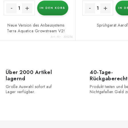
IN DEN KORB
IN D
Neue Version des Anbausystems
Sprühgerät Aerof
Terra Aquatica Growstream V2!
Art.-Nr.:
200254
S
Über 2000 Artikel
40-Tage-
lagernd
Rückgaberecht
e
Große Auswahl sofort auf
Produkt testen und be
u
Lager verfügbar.
Nichtgefallen Geld z
e
e