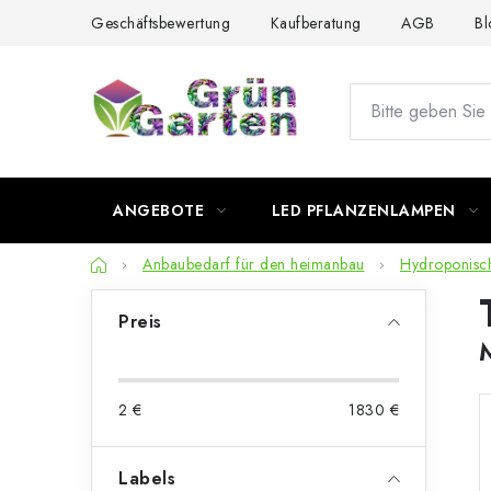
Zum
Geschäftsbewertung
Kaufberatung
AGB
Bl
Inhalt
springen
ANGEBOTE
LED PFLANZENLAMPEN
Startseite
Anbaubedarf für den heimanbau
Hydroponisc
S
Preis
e
i
2
€
1830
€
t
e
Labels