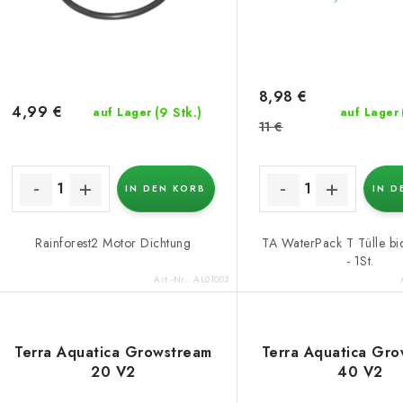
o
r
r
P
t
r
i
8,98 €
4,99 €
(9 Stk.)
auf Lager
auf Lager
o
e
11 €
d
r
u
IN DEN KORB
IN D
u
k
n
Rainforest2 Motor Dichtung
TA WaterPack T Tülle bid
- 1St.
g
Art.-Nr.:
AL01003
e
Terra Aquatica Growstream
Terra Aquatica Gr
20 V2
40 V2