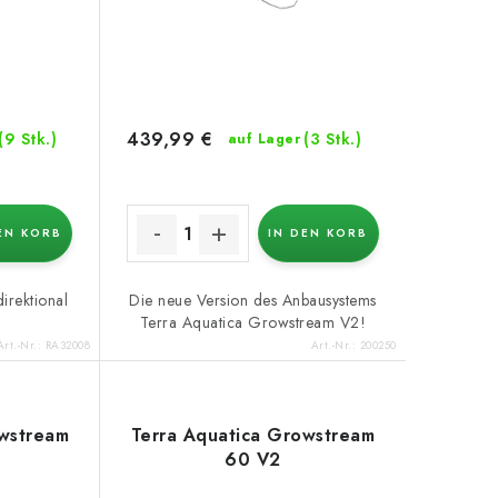
439,99 €
(9 Stk.)
(3 Stk.)
auf Lager
EN KORB
IN DEN KORB
irektional
Die neue Version des Anbausystems
Terra Aquatica Growstream V2!
Art.-Nr.:
RA32008
Art.-Nr.:
200250
owstream
Terra Aquatica Growstream
60 V2