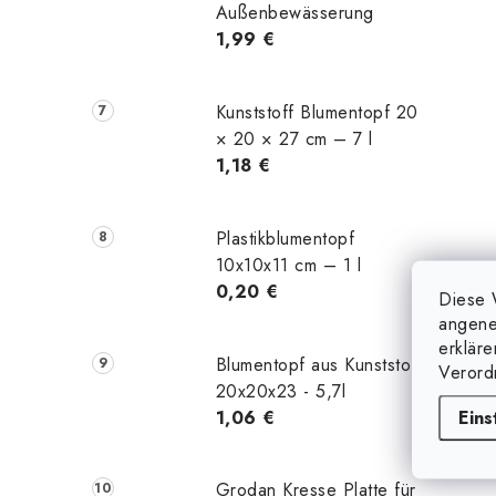
Außenbewässerung
1,99 €
Kunststoff Blumentopf 20
× 20 × 27 cm – 7 l
1,18 €
Plastikblumentopf
10x10x11 cm – 1 l
0,20 €
Diese 
angene
erklär
Blumentopf aus Kunststoff
Verord
20x20x23 - 5,7l
Eins
1,06 €
Grodan Kresse Platte für