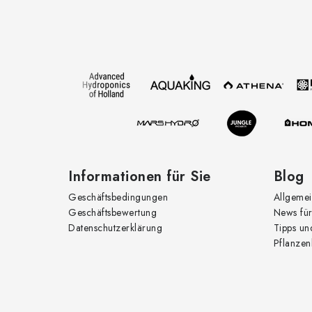
l
u
ß
z
e
t
i
l
e
Informationen für Sie
Blog
Geschäftsbedingungen
Allgemei
r
Geschäftsbewertung
News für
Datenschutzerklärung
Tipps un
Pflanzen
i
t