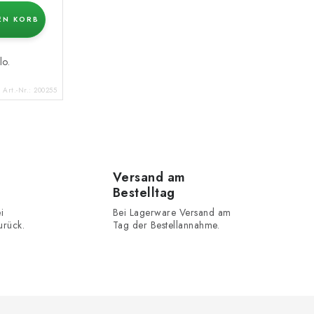
EN KORB
lo.
Art.-Nr.:
200255
Versand am
Bestelltag
i
Bei Lagerware Versand am
urück.
Tag der Bestellannahme.