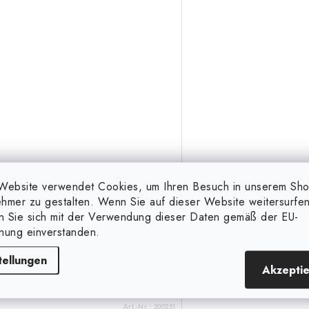
869,99 €
1 179,99 €
(2 Stk.)
auf Lager
auf Lager
Website verwendet Cookies, um Ihren Besuch in unserem Sh
hmer zu gestalten. Wenn Sie auf dieser Website weitersurfen
en Sie sich mit der Verwendung dieser Daten gemäß der EU-
nung einverstanden.
IN DEN KORB
IN D
tellungen
Akzepti
Neue Version des Anbausystems
Neue Version des Anba
Terra Aquatica Growstream V2!
Terra Aquatica Growst
Art.-Nr.:
200251