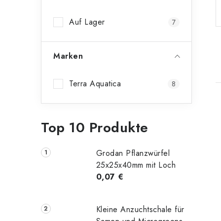
n
Auf Lager
7
l
e
Marken
i
s
Terra Aquatica
8
t
i
e
Top 10 Produkte
Grodan Pflanzwürfel
t
25x25x40mm mit Loch
0,07 €
Kleine Anzuchtschale für