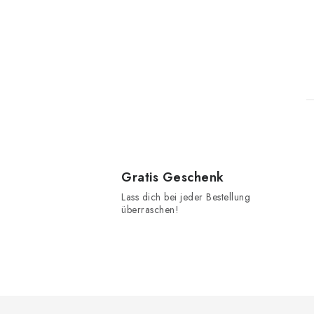
t
Gratis Geschenk
Lass dich bei jeder Bestellung
überraschen!
r
F