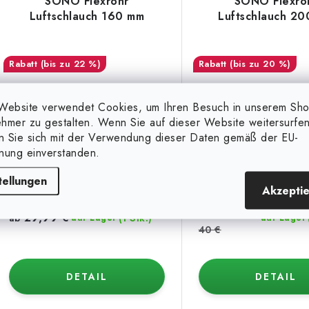
SONO Flexrohr
SONO Flexro
Luftschlauch 160 mm
Luftschlauch 2
(bis zu 22 %)
(bis zu 20 %)
Website verwendet Cookies, um Ihren Besuch in unserem Sh
hmer zu gestalten. Wenn Sie auf dieser Website weitersurfen
en Sie sich mit der Verwendung dieser Daten gemäß der EU-
5 m
10 m
5 m
10 m
nung einverstanden.
tellungen
Akzepti
31,99 €
ab
29,99 €
(1 Stk.)
ab
auf Lager
auf Lager
40 €
DETAIL
DETAIL