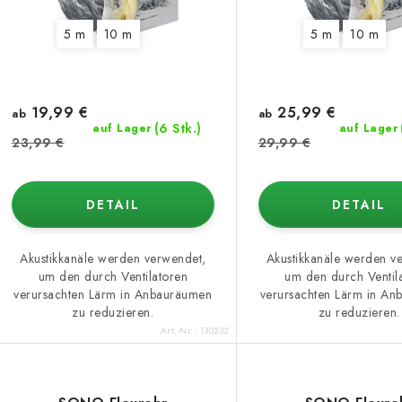
o
e
5 m
10 m
5 m
10 m
r
r
t
P
i
19,99 €
25,99 €
ab
ab
r
(6 Stk.)
auf Lager
auf Lager
e
23,99 €
29,99 €
o
r
d
DETAIL
DETAIL
u
u
n
k
Akustikkanäle werden verwendet,
Akustikkanäle werden v
um den durch Ventilatoren
um den durch Ventil
g
verursachten Lärm in Anbauräumen
verursachten Lärm in A
zu reduzieren.
zu reduzieren.
e
Art.-Nr.:
130232