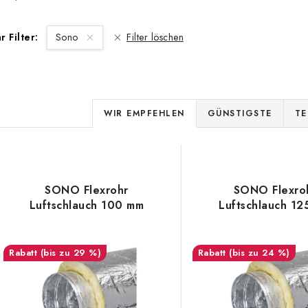
hr Filter:
Sono
Filter löschen
P
WIR EMPFEHLEN
GÜNSTIGSTE
TE
r
o
L
d
SONO Flexrohr
SONO Flexro
Luftschlauch 100 mm
Luftschlauch 1
u
s
k
(bis zu 29 %)
(bis zu 24 %)
t
e
s
d