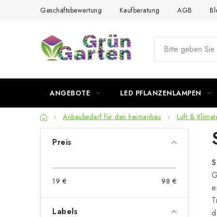
Zum
Geschäftsbewertung
Kaufberatung
AGB
Bl
Inhalt
springen
ANGEBOTE
LED PFLANZENLAMPEN
Startseite
Anbaubedarf für den heimanbau
Luft & Klimat
S
Preis
e
S
i
G
19
€
98
€
t
e
T
e
Labels
d