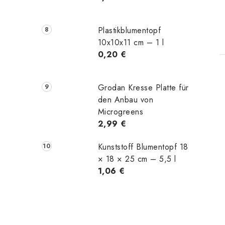
Plastikblumentopf
10x10x11 cm – 1 l
0,20 €
Grodan Kresse Platte für
den Anbau von
t
Microgreens
2,99 €
Kunststoff Blumentopf 18
× 18 × 25 cm – 5,5 l
1,06 €
r
l