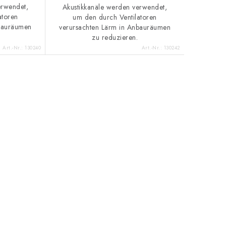
erwendet,
Akustikkanäle werden verwendet,
atoren
um den durch Ventilatoren
nbauräumen
verursachten Lärm in Anbauräumen
zu reduzieren.
Art.-Nr.:
130240
Art.-Nr.:
130242