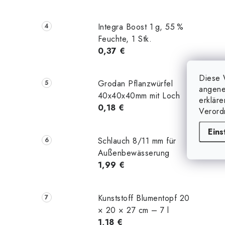
Integra Boost 1 g, 55 %
Feuchte, 1 Stk.
0,37 €
Diese 
Grodan Pflanzwürfel
angene
40x40x40mm mit Loch
erklär
0,18 €
Verord
Eins
Schlauch 8/11 mm für
Außenbewässerung
1,99 €
Kunststoff Blumentopf 20
× 20 × 27 cm – 7 l
1,18 €