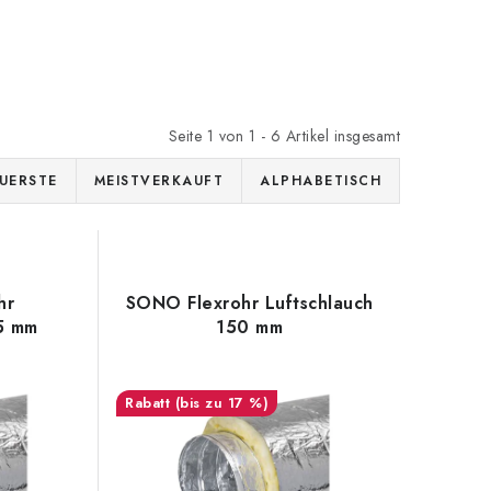
Seite
1
von
1
-
6
Artikel insgesamt
UERSTE
MEISTVERKAUFT
ALPHABETISCH
hr
SONO Flexrohr Luftschlauch
25 mm
150 mm
(bis zu 17 %)