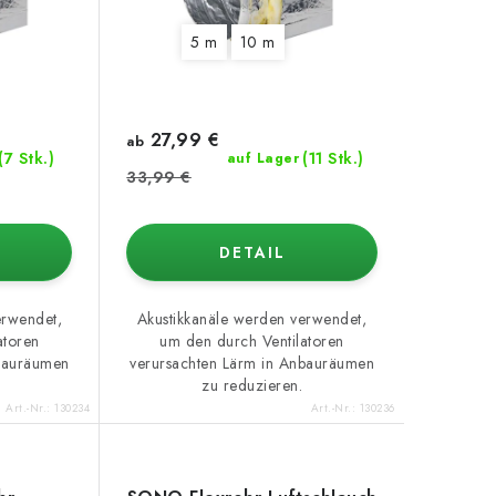
5 m
10 m
27,99 €
ab
(7 Stk.)
(11 Stk.)
auf Lager
33,99 €
DETAIL
erwendet,
Akustikkanäle werden verwendet,
atoren
um den durch Ventilatoren
nbauräumen
verursachten Lärm in Anbauräumen
zu reduzieren.
Art.-Nr.:
130234
Art.-Nr.:
130236