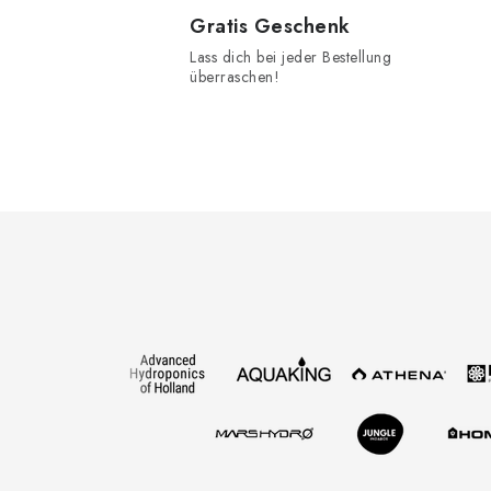
Gratis Geschenk
Lass dich bei jeder Bestellung
überraschen!
t
F
u
r
ß
z
i
e
i
t
l