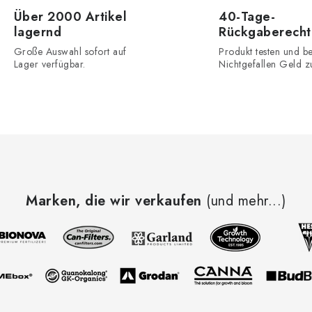
e
Über 2000 Artikel
40-Tage-
m
lagernd
Rückgaberecht
e
Große Auswahl sofort auf
Produkt testen und be
Lager verfügbar.
Nichtgefallen Geld z
n
e
d
e
Marken, die wir verkaufen
(und mehr...)
L
s
e