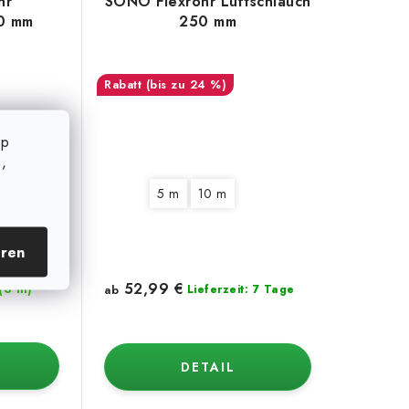
hr
SONO Flexrohr Luftschlauch
00 mm
250 mm
(bis zu 24 %)
op
,
5 m
10 m
eren
52,99 €
(3 m)
ab
Lieferzeit: 7 Tage
DETAIL