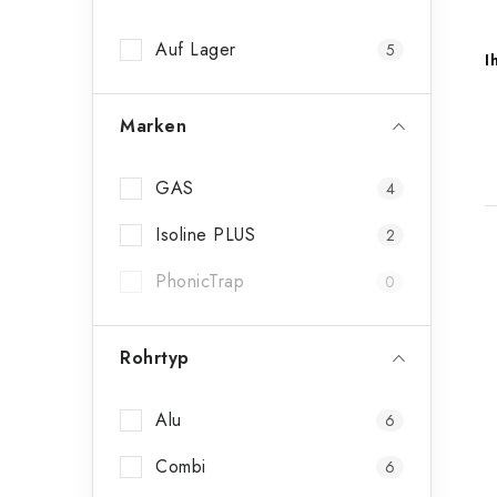
n
Auf Lager
5
l
I
e
Marken
i
s
GAS
4
t
Isoline PLUS
2
e
PhonicTrap
0
i
Rohrtyp
t
Alu
6
Combi
6