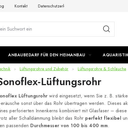
og
Kontakt
Datenschutzerklärung
Impressum
ANBAUBEDARF FÜR DEN HEIMANBAU
AQUARISTI
echnik
Lüftungsrohre und Zubehör
Lüftungsrohre & Schläuche
Sonoflex-Lüftungsrohr
onoflex Lüftungsrohr
wird eingesetzt, wenn Sie z. B. stärk
eräusche sonst über das Rohr übertragen werden. Dieses aku
ines perforierten Innenkerns kombiniert mit Glasfaser – die
rotz aller Schalldämmung bleibt das Rohr
perfekt flexibel
und
en passenden
Durchmesser von 100 bis 400 mm
.