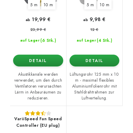
5 m
10 m
5 m
10 m
19,99 €
9,98 €
ab
ab
23,99 €
12 €
(6 Stk.)
(4 Stk.)
auf Lager
auf Lager
DETAIL
DETAIL
Akustikkanäle werden
Lüftungsrohr 125 mm x 10
verwendet, um den durch
m - maximal flexibles
Ventilatoren verursachten
Aluminiumfolienrohr mit
Lärm in Anbauräumen zu
Stahldrahtrahmen zur
reduzieren.
Luftverteilung.
VariiSpeed Fan Speed
Controller (EU plug)