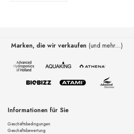
F
u
Marken, die wir verkaufen
(und mehr...)
ß
z
e
i
l
e
Informationen für Sie
Geschäftsbedingungen
Geschäftsbewertung