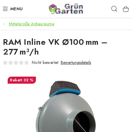
Zum
Such
Inhalt
springen
Mittelgroße Anbauräume
ANGEBOTE
RAM Inline VK Ø100 mm –
LED PFLANZENLAMPEN
277 m³/h
ANBAUBEDARF FÜR DEN HEIMANBAU
Nicht bewertet
Bewertungsdetails
AQUARISTIK
32 %
MICROGREENS
SMARTER GARTEN
Geschäftsbewertung
Kaufberatung
AGB
Blog
Kontakt
Datenschutzerklärung
Impressum