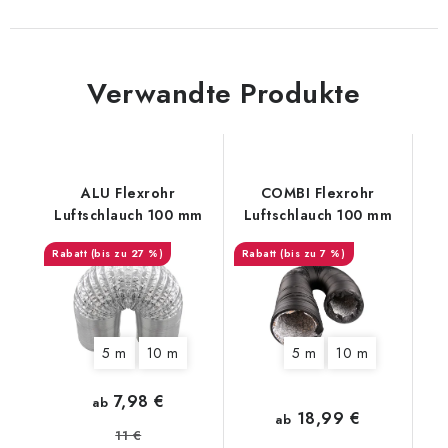
Verwandte Produkte
ALU Flexrohr
COMBI Flexrohr
Luftschlauch 100 mm
Luftschlauch 100 mm
(bis zu 27 %)
(bis zu 7 %)
5 m
10 m
5 m
10 m
7,98 €
ab
18,99 €
ab
11 €